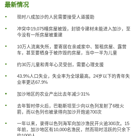
最新情况
现时八成加沙的人民需要接受人道援助
冲突中19,075幢房屋被毁，封锁令建材未能进入加沙，至
今没有一所房屋被重建
10万人流离失所，要寄居在亲戚家中、暂租房屋、露营
车，甚至要栖身于被炸毁的房屋，当中一半为儿童
约30万儿童和青年心灵受创，需要心理支援
43.9%人口失业，失业率为全球最高。24岁以下的青年失
业率更达67.9%
加沙地区的农业产出比去年减少31%
去年暂时停火后，巴勒斯坦至少向以色列发射了6枝火
箭，而以色列也被录得向加沙开炮逾700次
一年以来，录得以色列海军向加沙渔民开火逾300次。15
年前，加沙地区有10,000名渔民，然而现时活跃的只余下
约1000人