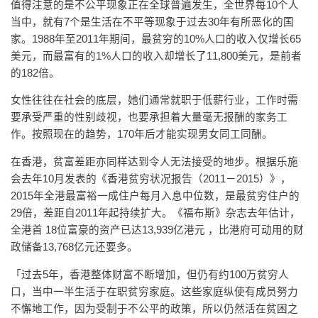
值得注意的是不公平现象正在全球普遍发生，全世界每10个人
当中，就有7个是生活在不平等现象于过去30年有所恶化的国
家。1988年至2011年期间，最贫穷的10%人口的收入仅增长65
美元，而最富有的1%人口的收入却增长了11,800美元，是前者
的182倍。
女性往往在社会的底层，她们通常就职于低薪行业，工作时需
要承受严重的性别歧视，也要承担着大量毫无报酬的家务工
作。按照现在的趋势，170年后才能实现男女同工同酬。
在香港，贫富差距亦同样达到令人无法接受的地步。根据乐施
会去年10月发表的《香港贫穷状况报告（2011－2015）》，
2015年全港最富裕一成住户每月入息中位数，是最贫穷住户的
29倍，差距自2011年起持续扩大。《福布斯》杂志去年估计，
全港首 18位富豪的资产已达13,939亿港元 ，比港府可动用的财
政储备13,768亿元还要多。
「过去5年，香港整体财富不断增加，但仍有约100万贫穷人
口，当中一半生活于在职贫穷家庭。这些家庭纵使有成员努力
不懈地工作，因为受制于不公平的政策，所以仍然活在贫困之