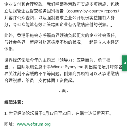
企业支付其合理税款。我们呼籲香港政府实施多项措施，包括
立法规管企业提交税务国别报告（country-by-country reports）
并容许公众查阅，以及强制要求企业公开股份实益拥有人身
分，令公众能够有效监管跨国企业有否缴纳应付的税额。」
此外，香港乐施会亦呼籲商界领袖负起更大的企业社会责任，
与社会各界一起应对财富极度不均的状况，一起建立人本经济
体系。
世界经济论坛今年的主题是「领导力：应势而为，勇于担
S
当」。国际乐施会总干事Winnie Byanyima 将出席论坛并呼籲各
界关注刻不容缓的不平等问题。例如商界领袖可以从承诺缴纳
合理税额，给员工支付体面工资做起。
- 完 -
编辑注意：
1. 世界经济论坛将于1月17日至20日，在瑞士达沃斯召开。
网址：
www.weforum.org