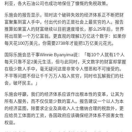
利亚，各大石油公司也成功地保住了慷慨的免税政策。
乐施会的报告显示，现时这个破碎失效的经济体系正不断把财
富聚集到富人手中，付出代价的正是社会上最贫穷的人。报告
推算如果富人的财富继续以目前速度增长，那么25年后，世界
将出现第一个万亿富翁。更直观的理解1万亿这个数字：如果你
每天花100万美元，你需要2738年才能把1万亿美元花光。
国际乐施会总干事Winnie Byanyima说：「每10个人就有1个人
每天只靠不足2美元生活，但与此同时，天文数字的财富却掌握
在极少数人手中，毫无疑问这是非常令人憎恶和不可接受的。
不平等问题不但让千千万万人陷入贫穷，同时也瓦解我们的社
会，破坏民主。」
乐施会呼籲，我们的经济体系应该作出根本性的变革，让其为
所有人服务，而不仅仅是少数的富人。报告建议一个以人为本
的经济蓝图，除要求企业及高收入人士缴纳合理的税款外，更
应给员工体面的工资，各国政府应该确保经济体系不损害女性
权益。