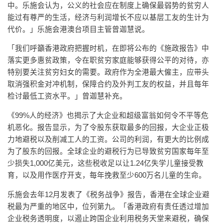
中。乐施会认为，公义的社会应在制度上确保最弱势的贫穷人
能过有尊严的生活，经济与利润增长不应以基层工友的生计为
代价。」乐施会港澳台项目主管曾迦慧说。
「我们呼籲香港政府把握时机，在即将公布的《施政报告》中
落实更多惠贫政策，令在职贫穷家庭能够获得公平的对待，亦
特别要关注贫穷妇女的需要。政府作为全港最大僱主，应带头
取消强积金对冲机制，保障合约及外判工友的权益，并且每年
检讨最低工资水平。」曾迦慧补充。
《99%人的经济》也揭示了大企业和超级富翁如何令不平等危
机恶化。报告显示，为了令股东获取最多的回报，大企业正极
力地避税以及削减工人的工资。公司的利润，有更大的比例成
为了股东的回报。全球企业的避税行为已导致贫穷国家每年至
少损失1,000亿美元，这些税收足以让1.24亿失学儿童接受教
育，以及用作医疗开支，每年挽救至少600万名儿童的生命。
乐施会去年12月发表了《税务战争》报告，香港在全球企业避
税最为严重的地区中，位列第九。「香港政府有责任透过增加
企业税务透明度，以遏止跨国企业利用税务天堂来避税，确保