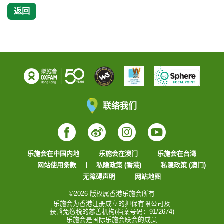
返回
联络我们
Facebook
Weibo
Instagram
YouTube
乐施会在中国内地
乐施会在澳门
乐施会在台湾
网站使用条款
私隐政策 (香港)
私隐政策 (澳门)
无障碍声明
网站地图
©2026 版权属香港乐施会所有
乐施会为香港注册成立的担保有限公司及
获豁免缴税的慈善机构(档案号码：91/2674)
乐施会是国际乐施会联会的成员