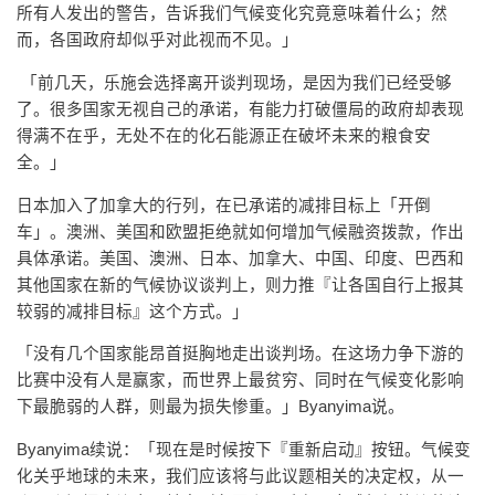
所有人发出的警告，告诉我们气候变化究竟意味着什么；然
而，各国政府却似乎对此视而不见。」
「前几天，乐施会选择离开谈判现场，是因为我们已经受够
了。很多国家无视自己的承诺，有能力打破僵局的政府却表现
得满不在乎，无处不在的化石能源正在破坏未来的粮食安
全。」
日本加入了加拿大的行列，在已承诺的减排目标上「开倒
车」。澳洲、美国和欧盟拒绝就如何增加气候融资拨款，作出
具体承诺。美国、澳洲、日本、加拿大、中国、印度、巴西和
其他国家在新的气候协议谈判上，则力推『让各国自行上报其
较弱的减排目标』这个方式。」
「没有几个国家能昂首挺胸地走出谈判场。在这场力争下游的
比赛中没有人是赢家，而世界上最贫穷、同时在气候变化影响
下最脆弱的人群，则最为损失惨重。」Byanyima说。
Byanyima续说：「现在是时候按下『重新启动』按钮。气候变
化关乎地球的未来，我们应该将与此议题相关的决定权，从一