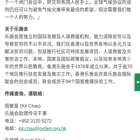
个一个闭门会议中，转交到各国人民手上。全球气候协议的谈
判仍旧可以为避免气候灾难带来最佳的希望，但这需要我们每
一个人的努力。」
关于乐施会
乐施会是独立的国际发展及人道救援机构，致力消除贫穷以及
导致贫穷的不公平状况。我们在香港以及世界各地以多元方法
解决贫穷问题，包括推行社区可持续发展项目、人道救援及灾
害防治工作、本地、国家及国际政策倡议，以及培育本地青少
年的世界公民教育。香港乐施会于1976年成立以来，共于逾70
个地区推行扶贫发展及救灾工作。香港乐施会亦是乐施会国际
联会的创会成员，联会成员于94个国家推展扶贫工作。
S
传媒查询，请联络
：
周敏盈 (Kit Chau)
乐施会助理传讯干事
电话：+852 3120 5272
电邮：
kit.chau@oxfam.org.hk