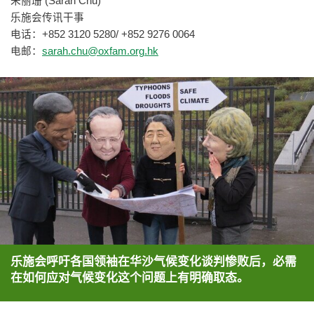
朱丽珊 (Sarah Chu)
乐施会传讯干事
电话：+852 3120 5280/ +852 9276 0064
电邮：
sarah.chu@oxfam.org.hk
乐施会呼吁各国领袖在华沙气候变化谈判惨败后，必需
在如何应对气候变化这个问题上有明确取态。