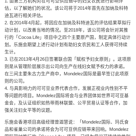
1. 由第三方机构对在可可豆供应链中的妇女农民进行影响评
估，以了解她们的状况。该公司将于2014年首先在加纳及科特
迪瓦进行相关评估。
2. 在2014年4月起，将因应在加纳及科特迪瓦的评估结果草拟行
动计划，以改善当地的情况。至2018年，该公司将会针对其推
行的「Cocoa Life」项目中之四个主要原产国，制定具体行动计
划。乐施会期望上述行动计划有助妇女农民和工人获得可持续
生计。
3. 已在2013年4月26日签署联合国「赋权予妇女原则」。这项原
则是从管理阶层展示出公司向生产在线妇女赋予权力的承诺。
在三间主要朱古力生产商中，Mondelez国际是最早签订此项原
则的公司。
4. 与具影响力的可可豆业界代表合作，发展正视业内性别不平
等问题的项目。Mondelez国际将会与业界团体如世界可可豆基
金会，及认证组织如热带雨林联盟、公平贸易认证等合作，加
强关注妇女平等的议题。
乐施会香港项目高级经理曾迦慧说：「Mondelez国际、玛氏食
品和雀巢公司的承诺将会为可可豆供应链带来回响。Mondelez