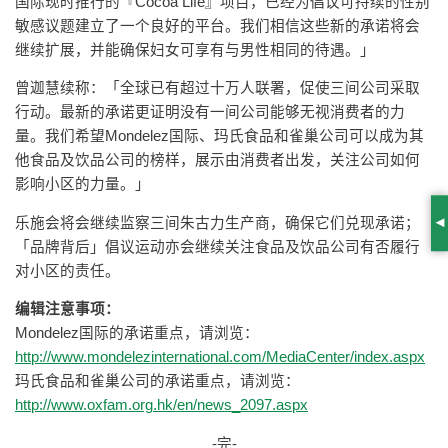
国际现时推行的『Cocoa Life』项目，已经为倡议可持续的性别
敏感议题建立了一个良好的平台。我们相信这些新的承诺将会
继续扩展，并能确保妇女可享有与男性相同的待遇。」
曾迦慧续称：「全球已有超过十万人联署，促使三间公司采取
行动。最新的承诺更证明没有一间公司能够无视消费者的力
量。我们希望Mondelez国际、玛氏食品和雀巢公司可以成为其
他食品及饮品公司的榜样，展示由消费者出发，关注公司如何
影响小区的力量。」
乐施会将会继续监察三间朱古力生产商，确保它们兑现承诺；
S
「品牌背后」倡议运动亦会继续关注食品及饮品公司有否履行
对小区的责任。
编辑注意事项：
Mondelez国际的承诺重点，请浏览：
http://www.mondelezinternational.com/MediaCenter/index.aspx
玛氏食品和雀巢公司的承诺重点，请浏览：
http://www.oxfam.org.hk/en/news_2097.aspx
-完-