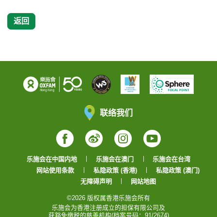
返回
联络我们
Facebook
Weibo
Instagram
YouTube
乐施会在中国内地
乐施会在澳门
乐施会在台湾
网站使用条款
私隐政策 (香港)
私隐政策 (澳门)
无障碍声明
网站地图
©2026 版权属香港乐施会所有
乐施会为香港注册成立的担保有限公司及
获豁免缴税的慈善机构(档案号码：91/2674)