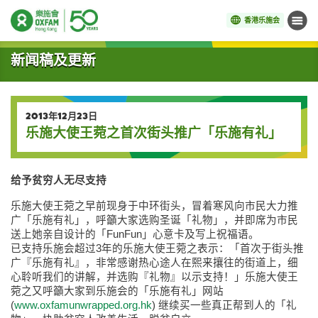
香港乐施会
菜单
开始主要内容
新闻稿及更新
2013年12月23日
乐施大使王菀之首次街头推广「乐施有礼」
给予贫穷人无尽支持
乐施大使王菀之早前现身于中环街头，冒着寒风向市民大力推
广「乐施有礼」，呼籲大家选购圣诞「礼物」，并即席为市民
送上她亲自设计的「FunFun」心意卡及写上祝福语。
已支持乐施会超过3年的乐施大使王菀之表示：「首次于街头推
广『乐施有礼』，非常感谢热心途人在熙来攘往的街道上，细
心聆听我们的讲解，并选购『礼物』以示支持！」乐施大使王
菀之又呼籲大家到乐施会的「乐施有礼」网站
(
www.oxfamunwrapped.org.hk
) 继续买一些真正帮到人的「礼