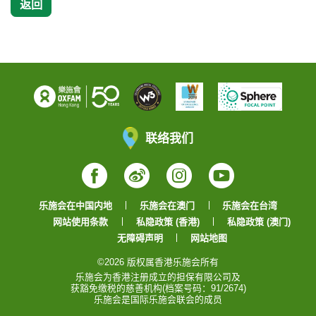
返回
联络我们
Facebook
Weibo
Instagram
YouTube
乐施会在中国内地
乐施会在澳门
乐施会在台湾
网站使用条款
私隐政策 (香港)
私隐政策 (澳门)
无障碍声明
网站地图
©2026 版权属香港乐施会所有
乐施会为香港注册成立的担保有限公司及
获豁免缴税的慈善机构(档案号码：91/2674)
乐施会是国际乐施会联会的成员