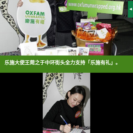
S
乐施大使王菀之于中环街头全力支持「乐施有礼」。