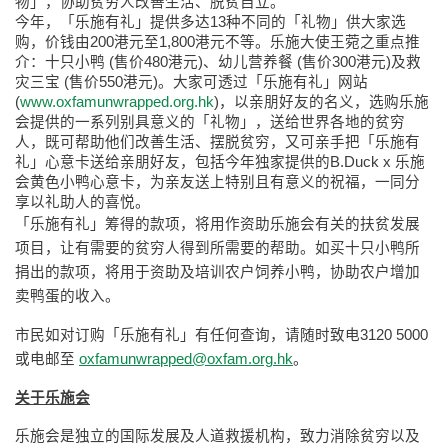
物」，协助贫穷人改善生活、脱贫自立。
今年，「乐施有礼」提供多达13种不同的「礼物」供大家选
购，价钱由200港元至1,800港元不等。乐施大使王菀之重点推
介：十只小鸭 (售价480港元)、幼儿营养餐 (售价300港元)及救
灾三宝 (售价550港元)。大家可透过「乐施有礼」网站
(
www.oxfamunwrapped.org.hk
)，以亲朋好友的名义，选购乐施
会提供的一系列别具意义的「礼物」，送给世界各地的贫穷
人，既可帮助他们改善生活、摆脱贫穷，又可亲手把「乐施有
礼」心意卡送给亲朋好友，包括今年独家提供的B.Duck x 乐施
会黄色小鸭心意卡，为亲友送上特别且有意义的祝福，一同分
享以礼助人的喜悦。
「乐施有礼」筹得的款项，将用作资助乐施会有关的扶贫发展
项目，让有需要的贫穷人得到所需要的帮助。如买十只小鸭所
捐出的款项，将用于资助及培训农户饲养小鸭，协助农户增加
卖鸭蛋的收入。
市民如对订购「乐施有礼」有任何查询，请随时致电3120 5000
或电邮至
oxfamunwrapped@oxfam.org.hk
。
关于乐施会
乐施会是独立的国际发展及人道救援机构，致力消除贫穷以及