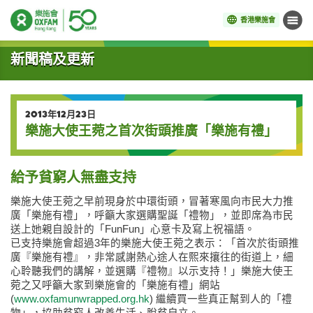
香港樂施會
目錄
開始主要內容
新聞稿及更新
2013年12月23日
樂施大使王菀之首次街頭推廣「樂施有禮」
給予貧窮人無盡支持
樂施大使王菀之早前現身於中環街頭，冒著寒風向市民大力推
廣「樂施有禮」，呼籲大家選購聖誕「禮物」，並即席為市民
送上她親自設計的「FunFun」心意卡及寫上祝福語。
已支持樂施會超過3年的樂施大使王菀之表示：「首次於街頭推
廣『樂施有禮』，非常感謝熱心途人在熙來攘往的街道上，細
心聆聽我們的講解，並選購『禮物』以示支持！」樂施大使王
菀之又呼籲大家到樂施會的「樂施有禮」網站
(
www.oxfamunwrapped.org.hk
) 繼續買一些真正幫到人的「禮
物」，協助貧窮人改善生活、脫貧自立。