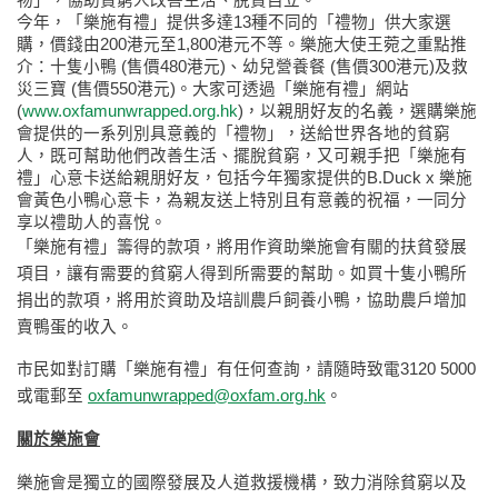
今年，「樂施有禮」提供多達13種不同的「禮物」供大家選
購，價錢由200港元至1,800港元不等。樂施大使王菀之重點推
介：十隻小鴨 (售價480港元)、幼兒營養餐 (售價300港元)及救
災三寶 (售價550港元)。大家可透過「樂施有禮」網站
(
www.oxfamunwrapped.org.hk
)，以親朋好友的名義，選購樂施
會提供的一系列別具意義的「禮物」，送給世界各地的貧窮
人，既可幫助他們改善生活、擺脫貧窮，又可親手把「樂施有
禮」心意卡送給親朋好友，包括今年獨家提供的B.Duck x 樂施
會黃色小鴨心意卡，為親友送上特別且有意義的祝福，一同分
享以禮助人的喜悅。
「樂施有禮」籌得的款項，將用作資助樂施會有關的扶貧發展
項目，讓有需要的貧窮人得到所需要的幫助。如買十隻小鴨所
捐出的款項，將用於資助及培訓農戶飼養小鴨，協助農戶增加
賣鴨蛋的收入。
市民如對訂購「樂施有禮」有任何查詢，請隨時致電3120 5000
或電郵至
oxfamunwrapped@oxfam.org.hk
。
關於樂施會
樂施會是獨立的國際發展及人道救援機構，致力消除貧窮以及