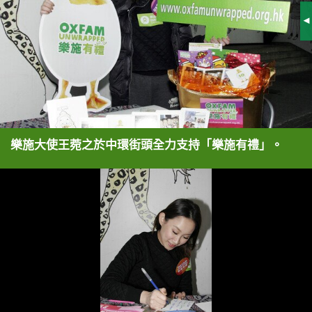
S
樂施大使王菀之於中環街頭全力支持「樂施有禮」。