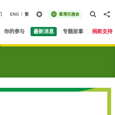
主题
们
ENG
繁
香港乐施会
打开网
分
你的参与
最新消息
专题故事
捐款支持