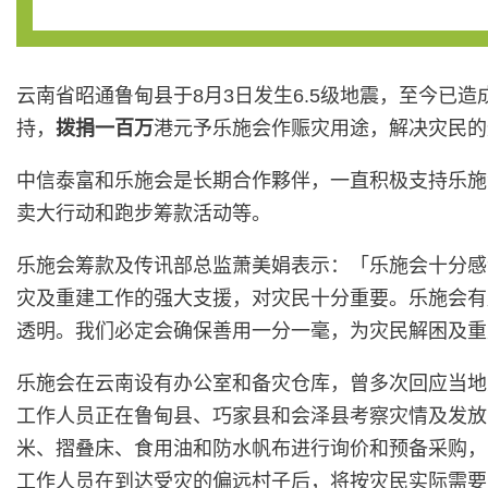
云南省昭通鲁甸县于8月3日发生6.5级地震，至今已造
持，
拨捐一百万
港元予乐施会作赈灾用途，解决灾民的
中信泰富和乐施会是长期合作夥伴，一直积极支持乐施
卖大行动和跑步筹款活动等。
乐施会筹款及传讯部总监萧美娟表示：「乐施会十分感
灾及重建工作的强大支援，对灾民十分重要。乐施会有
透明。我们必定会确保善用一分一毫，为灾民解困及重
乐施会在云南设有办公室和备灾仓库，曾多次回应当地
工作人员正在鲁甸县、巧家县和会泽县考察灾情及发放
米、摺叠床、食用油和防水帆布进行询价和预备采购，
工作人员在到达受灾的偏远村子后，将按灾民实际需要