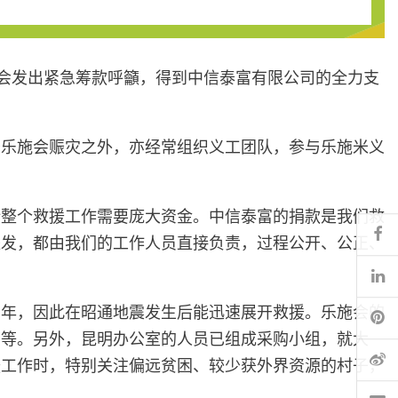
乐施会发出紧急筹款呼籲，得到中信泰富有限公司的全力支
予乐施会赈灾之外，亦经常组织义工团队，参与乐施米义
计整个救援工作需要庞大资金。中信泰富的捐款是我们救
Fa
派发，都由我们的工作人员直接负责，过程公开、公正、
Li
多年，因此在昭通地震发生后能迅速展开救援。乐施会的
Pi
布等。另外，昆明办公室的人员已组成采购小组，就大
微
援工作时，特别关注偏远贫困、较少获外界资源的村子，
电