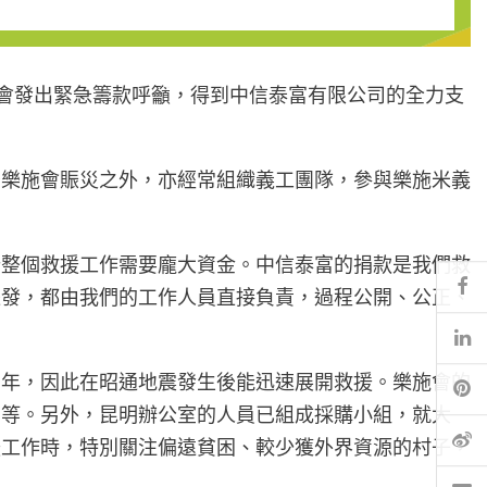
樂施會發出緊急籌款呼籲，得到中信泰富有限公司的全力支
予樂施會賑災之外，亦經常組織義工團隊，參與樂施米義
計整個救援工作需要龐大資金。中信泰富的捐款是我們救
Fa
派發，都由我們的工作人員直接負責，過程公開、公正、
Li
多年，因此在昭通地震發生後能迅速展開救援。樂施會的
Pi
布等。另外，昆明辦公室的人員已組成採購小組，就大
微
援工作時，特別關注偏遠貧困、較少獲外界資源的村子，
電