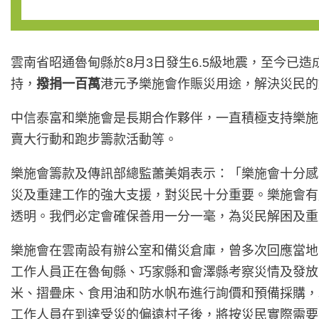
雲南省昭通魯甸縣於8月3日發生6.5級地震，至今已造
持，
撥捐一百萬
港元予樂施會作賑災用途，解決災民的
中信泰富和樂施會是長期合作夥伴，一直積極支持樂施
賣大行動和跑步籌款活動等。
樂施會籌款及傳訊部總監蕭美娟表示：「樂施會十分感
災及重建工作的強大支援，對災民十分重要。樂施會有
透明。我們必定會確保善用一分一毫，為災民解困及重
樂施會在雲南設有辦公室和備災倉庫，曾多次回應當地
工作人員正在魯甸縣、巧家縣和會澤縣考察災情及發放
米、摺疊床、食用油和防水帆布進行詢價和預備採購，
工作人員在到達受災的偏遠村子後，將按災民實際需要