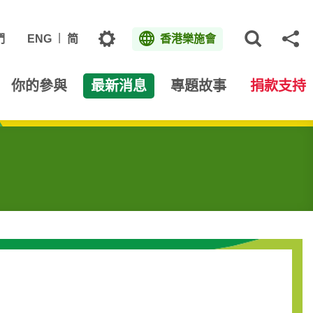
主題
們
ENG
简
香港樂施會
打開網
分
你的參與
最新消息
專題故事
捐款支持