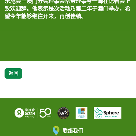
乐施会－澳门分会理事会常务理事岑一峰在记者会上
记者会上，太阳国际体育会总监陈志康(左)联同乐施
记者会上，乐施大使小肥呼吁公众踊跃参加「乐施竞
记者会上，太阳国际体育会总监陈志康(左)联同乐施
各与会嘉宾参与充满活力的启动仪式：一声号令后，
各嘉宾呼吁公众踊跃参加「乐施竞跑旅游塔」2015。
致欢迎辞。他表示是次活动乃第二年于澳门举办，希
大使小肥(右)即场示范跑楼梯的正确姿势和热身动
跑旅游塔」2015。
大使小肥(右)即场示范跑楼梯的正确姿势和热身动
众人伙伴同心，一起冲越起跑线，象征「乐施竞跑旅
望今年能够继往开来，再创佳绩。
作，并呼吁公众踊跃参加「乐施竞跑旅游塔」2015。
作，并呼吁公众踊跃参加「乐施竞跑旅游塔」2015。
游塔2015」正式揭幕。 图左起为澳门旅游塔会展娱
乐中心行政经理林柱光、乐施大使小肥、友邦保险
(国际)有限公司首席执行官马竹豪、乐施会－澳门分
会理事会常务理事岑一峰、澳门协青体育会副会长李
子瀚、及太阳国际体育会总监陈志康。
返回
联络我们