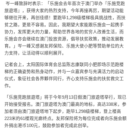
岑一峰致辞时表示：「乐施会去年首次于澳门举办『乐施竞跑
旅遊塔』，获得大家的热烈支持，今年再接再厉，期望活动能
够继往开来，再创佳绩！要跑毕1,298级楼梯极具挑战性，而扶
贫之路，更是不容易。因此，我期望大家能跟乐施会一起携手
协力，发挥更大的力量，帮助世界各地的贫穷人改善生活，而
乐施会亦会继续在澳门投放资源，倡导扶贫政策，推动发展教
育。」岑一峰又感谢友邦保险、乐施大使小肥等赞助单位的大
力支持，让活动得以顺利展开。
记者会上，太阳国际体育会总监陈志康联同小肥即场示范跑楼
梯的正确姿势和热身动作，并与一众嘉宾参与充满活力的启动
仪式，象征社会各界夥伴同行，齐心支持乐施会的扶贫救灾工
作。
「乐施竞跑旅遊塔」将于今年9月13日假澳门旅遊塔举行，现已
开始接受报名。澳门旅遊塔为澳门最高的地标，高达338米，参
加者须由澳门旅遊塔地下起步，跑毕1,298级楼梯，登上楼高
223米的61楼观光廊终点。友邦保险将为每位完成者向乐施会额
外捐出港币100元，鼓励参加者完成此创举。