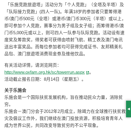
「乐施竞跑旅遊塔」活动分为「个人竞跑」（全塔及半塔）及
「队际接力竞跑」(四人一队)。年满18岁的参加者只要筹得港
币/澳门币500元（全塔）或港币/澳门币300元（半塔）或以上，
即可参加个人竞跑，赛事分为男子组及女子组；而筹得港币/澳
门币5,000元或以上，则可四人一队参与队际竞跑。活动设有速
度奖及筹款奖，得奖者可获得由喷射飞航、精工表及澳门电讯
送出丰富奖品。而每位参加者均可获得完成证书、友邦精美礼
品包、澳门旅遊塔消费现金劵及维他饮品。
有关活动详情，请浏览网页：
http://www.oxfam.org.hk/sc/towerrun.aspx
。
活动截止报名日期：8月14日（星期五）。
关于乐施会
乐施会是一个国际扶贫发展机构，旨在推动民众力量，消除贫
穷。
S
乐施会－澳门分会于2012年2月成立，除竭力在全球推行扶贫救
灾及倡议工作外，我们继续在澳门投放资源，积极培育青年人
成为世界公民，共同改变导致贫穷的不公平现象。