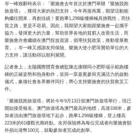
岑一峰致辭時表示：「樂施會去年首次於澳門舉辦『樂施競跑
旅遊塔』，獲得大家的熱烈支持，今年再接再厲，期望活動能
夠繼往開來，再創佳績！要跑畢1,298級樓梯極具挑戰性，而扶
貧之路，更是不容易。因此，我期望大家能跟樂施會一起攜手
協力，發揮更大的力量，幫助世界各地的貧窮人改善生活，而
樂施會亦會繼續在澳門投放資源，倡導扶貧政策，推動發展教
育。」岑一峰又感謝友邦保險、樂施大使小肥等贊助單位的大
力支持，讓活動得以順利展開。
記者會上，太陽國際體育會總監陳志康聯同小肥即場示範跑樓
梯的正確姿勢和熱身動作，並與一眾嘉賓參與充滿活力的啟動
儀式，象徵社會各界夥伴同行，齊心支持樂施會的扶貧救災工
作。
「樂施競跑旅遊塔」將於今年9月13日假澳門旅遊塔舉行，現已
開始接受報名。澳門旅遊塔為澳門最高的地標，高達338米，參
加者須由澳門旅遊塔地下起步，跑畢1,298級樓梯，登上樓高
223米的61樓觀光廊終點。友邦保險將為每位完成者向樂施會額
外捐出港幣100元，鼓勵參加者完成此創舉。