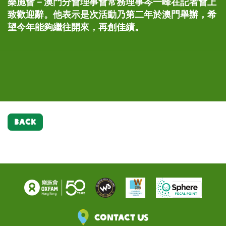
樂施會－澳門分會理事會常務理事岑一峰在記者會上
記者會上，太陽國際體育會總監陳志康(左)聯同樂施
記者會上，樂施大使小肥呼籲公眾踴躍參加「樂施競
記者會上，太陽國際體育會總監陳志康(左)聯同樂施
各與會嘉賓參與充滿活力的啟動儀式：一聲號令後，
各嘉賓呼籲公眾踴躍參加「樂施競跑旅遊塔」2015。
致歡迎辭。他表示是次活動乃第二年於澳門舉辦，希
大使小肥(右)即場示範跑樓梯的正確姿勢和熱身動
跑旅遊塔」2015。
大使小肥(右)即場示範跑樓梯的正確姿勢和熱身動
眾人夥伴同心，一起衝越起跑線，象徵「樂施競跑旅
望今年能夠繼往開來，再創佳績。
作，並呼籲公眾踴躍參加「樂施競跑旅遊塔」2015。
作，並呼籲公眾踴躍參加「樂施競跑旅遊塔」2015。
遊塔2015」正式揭幕。 圖左起為澳門旅遊塔會展娛
樂中心行政經理林柱光、樂施大使小肥、友邦保險
(國際)有限公司首席執行官馬竹豪、樂施會－澳門分
會理事會常務理事岑一峰、澳門協青體育會副會長李
子瀚、及太陽國際體育會總監陳志康。
BACK
Contact Us