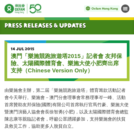
Oxfam Hong Kong
Menu
Start main content
Press Releases & Updates
14 JUL 2015
澳門「樂施競跑旅遊塔2015」記者會 友邦保
險、太陽國際體育會、樂施大使小肥齊出席
支持（Chinese Version Only）
由樂施會主辦，第二屆「樂施競跑旅遊塔」體育籌款活動記者
會今天舉行。樂施會－澳門分會理事會常務理事岑一峰、活動
首席贊助友邦保險(國際)有限公司首席執行官馬竹豪、樂施大使
暨澳門演藝人協會會長徐智勇(小肥)，以及太陽國際體育會總監
陳志康等親臨記者會，呼籲公眾踴躍參加，支持樂施會的扶貧
及救災工作，協助更多人脫貧自立。