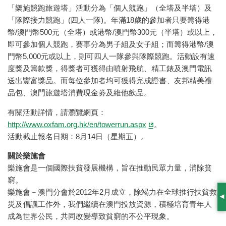
「樂施競跑旅遊塔」活動分為「個人競跑」（全塔及半塔）及
「隊際接力競跑」(四人一隊)。年滿18歲的參加者只要籌得港
幣/澳門幣500元（全塔）或港幣/澳門幣300元（半塔）或以上，
即可參加個人競跑，賽事分為男子組及女子組；而籌得港幣/澳
門幣5,000元或以上，則可四人一隊參與隊際競跑。活動設有速
度獎及籌款獎，得獎者可獲得由噴射飛航、精工錶及澳門電訊
送出豐富獎品。而每位參加者均可獲得完成證書、友邦精美禮
品包、澳門旅遊塔消費現金劵及維他飲品。
有關活動詳情，請瀏覽網頁：
http://www.oxfam.org.hk/en/towerrun.aspx
。
活動截止報名日期：8月14日（星期五）。
關於樂施會
樂施會是一個國際扶貧發展機構，旨在推動民眾力量，消除貧
窮。
樂施會－澳門分會於2012年2月成立，除竭力在全球推行扶貧救
S
災及倡議工作外，我們繼續在澳門投放資源，積極培育青年人
成為世界公民，共同改變導致貧窮的不公平現象。