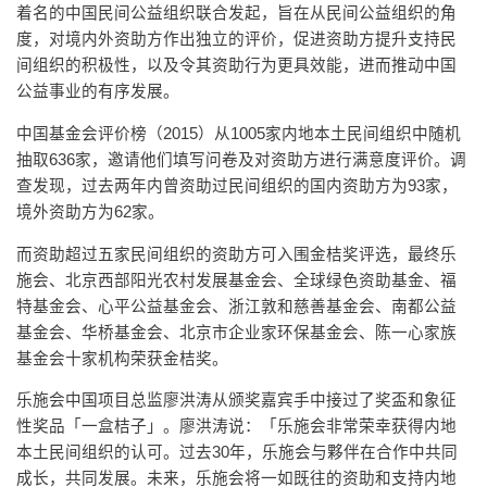
着名的中国民间公益组织联合发起，旨在从民间公益组织的角
度，对境内外资助方作出独立的评价，促进资助方提升支持民
间组织的积极性，以及令其资助行为更具效能，进而推动中国
公益事业的有序发展。
中国基金会评价榜（2015）从1005家内地本土民间组织中随机
抽取636家，邀请他们填写问卷及对资助方进行满意度评价。调
查发现，过去两年内曾资助过民间组织的国内资助方为93家，
境外资助方为62家。
而资助超过五家民间组织的资助方可入围金桔奖评选，最终乐
施会、北京西部阳光农村发展基金会、全球绿色资助基金、福
特基金会、心平公益基金会、浙江敦和慈善基金会、南都公益
基金会、华桥基金会、北京市企业家环保基金会、陈一心家族
基金会十家机构荣获金桔奖。
乐施会中国项目总监廖洪涛从颁奖嘉宾手中接过了奖盃和象征
性奖品「一盒桔子」。廖洪涛说：「乐施会非常荣幸获得内地
本土民间组织的认可。过去30年，乐施会与夥伴在合作中共同
成长，共同发展。未来，乐施会将一如既往的资助和支持内地