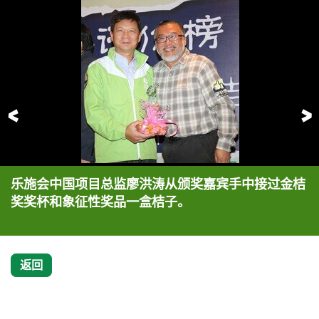
前一页
乐施会中国项目总监廖洪涛从颁奖嘉宾手中接过金桔
乐施会中国项目总监廖洪涛发言，感谢内地民间组织
乐施会中国项目总监廖洪涛领取金桔奖。
乐施会等十家资助方获颁金桔奖，获奖机构与颁奖嘉
奖奖杯和象征性奖品一盒桔子。
对乐施会的认同。
宾合影留念。
返回