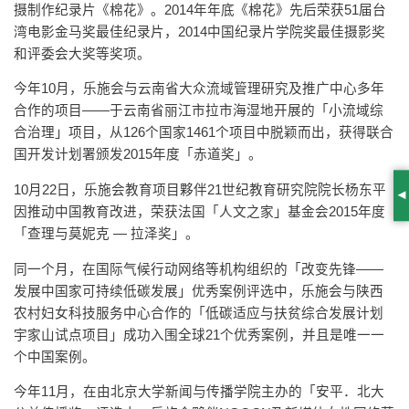
摄制作纪录片《棉花》。2014年年底《棉花》先后荣获51届台
湾电影金马奖最佳纪录片，2014中国纪录片学院奖最佳摄影奖
和评委会大奖等奖项。
今年10月，乐施会与云南省大众流域管理研究及推广中心多年
合作的项目——于云南省丽江市拉市海湿地开展的「小流域综
合治理」项目，从126个国家1461个项目中脱颖而出，获得联合
国开发计划署颁发2015年度「赤道奖」。
10月22日，乐施会教育项目夥伴21世纪教育研究院院长杨东平
S
因推动中国教育改进，荣获法国「人文之家」基金会2015年度
「查理与莫妮克 — 拉泽奖」。
同一个月，在国际气候行动网络等机构组织的「改变先锋——
发展中国家可持续低碳发展」优秀案例评选中，乐施会与陕西
农村妇女科技服务中心合作的「低碳适应与扶贫综合发展计划
宇家山试点项目」成功入围全球21个优秀案例，并且是唯一一
个中国案例。
今年11月，在由北京大学新闻与传播学院主办的「安平．北大