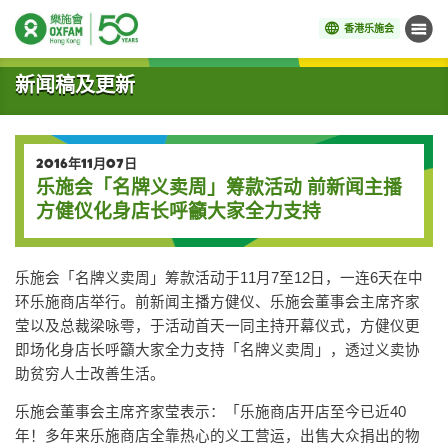
香港乐施会
菜单
开始主要内容
新闻稿及更新
2016年11月07日
乐施会「名牌义卖周」筹款活动 前新闻主播
方健仪化身店长呼籲大家全力支持
乐施会「名牌义卖周」筹款活动于11月7至12日，一连6天在中
环乐施商店举行。前新闻主播方健仪、乐施会董事会主席齐家
莹以及总裁梁咏雩，于活动首天一同主持开幕仪式，方健仪更
即场化身店长呼籲大家全力支持「名牌义卖周」，透过义卖协
助贫穷人士改善生活。
乐施会董事会主席齐家莹表示：「乐施商店开店至今已近40
年！多年来乐施商店全靠热心的义工营运，出售大众捐出的物