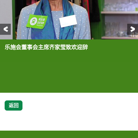
前一页
乐施会董事会主席齐家莹致欢迎辞
嘉宾方健仪推介乐施商店售卖的Moschino啡蓝大
嘉宾方健仪化身乐施商店店长，呼吁大家全力支持乐
嘉宾方健仪化身乐施商店店长，呼吁大家全力支持乐
嘉宾方健仪（前排右六）、乐施会董事会主席齐家莹
褛 (折实价港币900元)以及Chanel黑外套(折实价
施会「名牌义卖周」筹款活动
施会「名牌义卖周」筹款活动
（前排右五），乐施会会员何信（后排右一）、乐施
港币3,800元)，为乐施会筹款
会总裁梁咏雩博士（前排左一）、乐施商店
Anne（前排右七）以及其他义工朋友们在乐施商店
内合照
返回