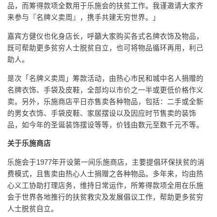
品，而筹得款项全数用于乐施会的扶贫工作。我谨邀请大家齐
来参与『名牌义卖周』，携手共建无穷世界。」
嘉宾方健仪也化身店长，呼籲大家购买各式名牌衣饰及物品，
既可帮助更多贫穷人士脱贫自立，也可将物品循环再用，利己
助人。
是次「名牌义卖周」筹款活动，由热心市民和城中名人捐赠的
名牌衣饰、手袋及皮鞋，全部均以市价之一半或更低价格作义
卖。另外，乐施商店平日亦售卖各种物品，包括：二手或全新
的男女衣饰、手袋皮鞋、家居摆设以及因应时节售卖的装饰
品，如今年的圣诞装饰摆设等等，价钱由数元至数千元不等。
关于乐施商店
乐施会于1977年开设第一间乐施商店，主要提倡环保扶贫的消
费模式，且售卖由热心人士捐赠之各种物品。多年来，均由热
心义工协助打理店务，维持日常运作，所筹得款项全用在乐施
会于世界各地推行的扶贫救灾及发展倡议工作，帮助更多贫穷
人士脱贫自立。