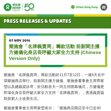
Oxfam Hong Kong
Menu
Start main content
Press Releases & Updates
07 NOV 2016
樂施會「名牌義賣周」籌款活動 前新聞主播
方健儀化身店長呼籲大家全力支持 (Chinese
Version Only)
樂施會「名牌義賣周」籌款活動於11月7至12日，一連6天在中
環樂施商店舉行。前新聞主播方健儀、樂施會董事會主席齊家
瑩以及總裁梁詠雩，於活動首天一同主持開幕儀式，方健儀更
即場化身店長呼籲大家全力支持「名牌義賣周」，透過義賣協
助貧窮人士改善生活。
樂施會董事會主席齊家瑩表示：「樂施商店開店至今已近40