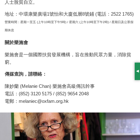
人士脫貧自立。
地址：中環康樂廣場1號怡和大廈低層8號鋪 (電話：2522 1765)
營業時間：星期一至五 (上午10時至下午5時) / 星期六 (上午10時至下午2時) / 星期日及公眾假
期休息
關於樂施會
樂施會是一個國際扶貧發展機構，旨在推動民眾力量，消除貧
窮。
S
傳媒查詢，請聯絡：
陳妙蘭 (Melanie Chan) 樂施會高級傳訊幹事
電話：(852) 3120 5175 / (852) 9654 2048
電郵：
melaniec@oxfam.org.hk