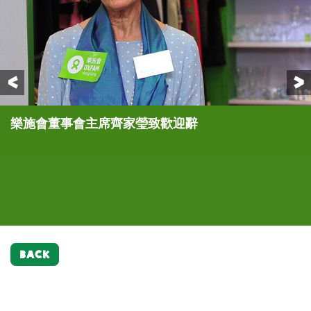
Previous
樂施會董事會主席齊家瑩致歡迎辭
嘉賓方健儀推介樂施商店售賣的Moschino啡藍大
嘉賓方健儀化身樂施商店店長，呼籲大家全力支持樂
嘉賓方健儀化身樂施商店店長，呼籲大家全力支持樂
嘉賓方健儀（前排右六）、樂施會董事會主席齊家瑩
褸 (折實價港幣900元)以及Chanel黑外套(折實價
施會「名牌義賣周」籌款活動
施會「名牌義賣周」籌款活動
（前排右五），樂施會會員何信（後排右一）、樂施
港幣3,800元)，為樂施會籌款
會總裁梁詠雩博士（前排左一）、樂施商店
Anne（前排右七）以及其他義工朋友們在樂施商店
內合照
BACK