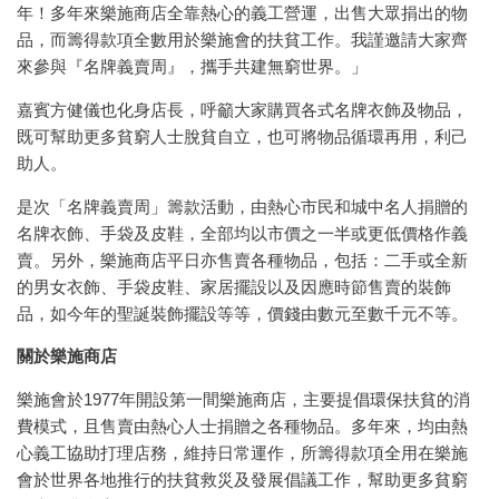
年！多年來樂施商店全靠熱心的義工營運，出售大眾捐出的物
品，而籌得款項全數用於樂施會的扶貧工作。我謹邀請大家齊
來參與『名牌義賣周』，攜手共建無窮世界。」
嘉賓方健儀也化身店長，呼籲大家購買各式名牌衣飾及物品，
既可幫助更多貧窮人士脫貧自立，也可將物品循環再用，利己
助人。
是次「名牌義賣周」籌款活動，由熱心市民和城中名人捐贈的
名牌衣飾、手袋及皮鞋，全部均以市價之一半或更低價格作義
賣。另外，樂施商店平日亦售賣各種物品，包括：二手或全新
的男女衣飾、手袋皮鞋、家居擺設以及因應時節售賣的裝飾
品，如今年的聖誕裝飾擺設等等，價錢由數元至數千元不等。
關於樂施商店
樂施會於1977年開設第一間樂施商店，主要提倡環保扶貧的消
費模式，且售賣由熱心人士捐贈之各種物品。多年來，均由熱
心義工協助打理店務，維持日常運作，所籌得款項全用在樂施
會於世界各地推行的扶貧救災及發展倡議工作，幫助更多貧窮