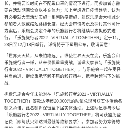
长，并需要长时间在不配戴口罩的情况下进行，而参加者亦需
要在活动期间饮食以补充体力；加上考虑近日疫情趋势，认为
有必要就大型活动实施一系列防疫措施，建议乐施会大幅减少
参加者人数或缩短路线长度。经大会审慎考虑及探讨其他可行
方案后，乐施会决定今年的乐施毅行者将继续以虚拟形式进
行。「乐施毅行者2022 - VIRTUALLY TOGETHER」定于11月
28日至12月18日举行，详情将于下星期公布，敬请留意！
「世界天天转，从未怕路远」。纵使世界天天在变，乐施会和
乐施毅行者一样，从未畏惧重重挑战，诚邀大家参与「乐施毅
行者2022 - VIRTUALLY TOGETHER」，与乐施会一起在麦径
并肩前进，继续秉承坚毅不屈的毅行精神，携手跨越当下的挑
战。
抱歉乐施会今年未能对在「乐施毅行者2021 - VIRTUALLY
TOGETHER」筹款达港币20,000元的队伍兑现可获实体活动名
额之承诺，此名额将保留至下届实体活动。上述队伍参与今届
「乐施毅行者2022 - VIRTUALLY TOGETHER」将可获豁免登
记费（即每队只须达到最低筹款额要求）。参加者努力筹得的