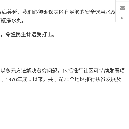
电
播的疾病蔓延，我们必须确保灾区有足够的安全饮用水及卫
百瓶淨水丸。
Hid
材，令渔民生计遭受打击。
地以多元方法解决贫穷问题，包括推行社区可持续发展项
1976年成立以来，共于逾70个地区推行扶贫发展及