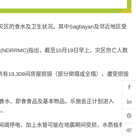
区的食水及卫生状况。其中Sagbayan及邻近地区受
RRMC)指出，截至10月19日早上，灾区伤亡人数
有19,309间房屋损毁（部分倒塌或全塌）。遭受损毁
Fa
Li
现正紧急需要食水、即食食品及基本物品。乐施会正计划进入
系。
Pi
震后出现间竭停电，加上水管可能在地震期间受损，水质极有可
微