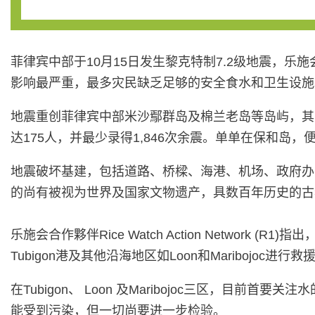
菲律宾中部于10月15日发生黎克特制7.2级地震，乐
影响最严重，最多灾民缺乏足够的安全食水和卫生设施
地震重创菲律宾中部米沙鄢群岛及棉兰老岛等岛屿，其中
达175人，并最少录得1,846次余震。单单在保和岛，便已
地震破坏基建，包括道路、桥樑、海港、机场、政府办公
的尚有被视为世界及国家文物遗产，具数百年历史的古
乐施会合作夥伴Rice Watch Action Netwo
Tubigon港及其他沿海地区如Loon和Mariboj
在Tubigon、 Loon 及Maribojoc三区
能受到污染，但一切尚要进一步检验。