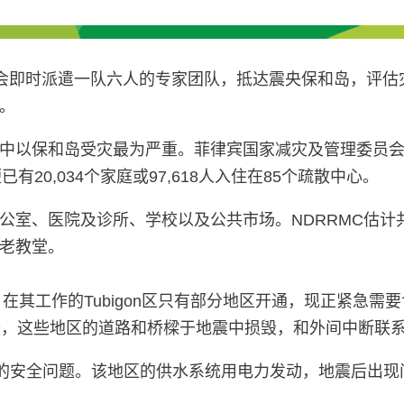
施会即时派遣一队六人的专家团队，抵达震央保和岛，评估灾
。
以保和岛受灾最为严重。菲律宾国家减灾及管理委员会(ND
有20,034个家庭或97,618人入住在85个疏散中心。
室、医院及诊所、学校以及公共市场。NDRRMC估计共
老教堂。
rk (R1)指出，在其工作的Tubigon区只有部分地区开通，
oc进行救援，这些地区的道路和桥樑于地震中损毁，和外间中断联
，目前首要关注水的安全问题。该地区的供水系统用电力发动，地