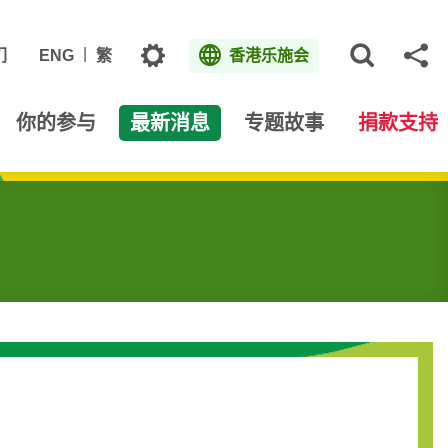
主题
们
ENG
繁
香港乐施会
打开网
分
你的参与
最新消息
专题故事
捐款支持