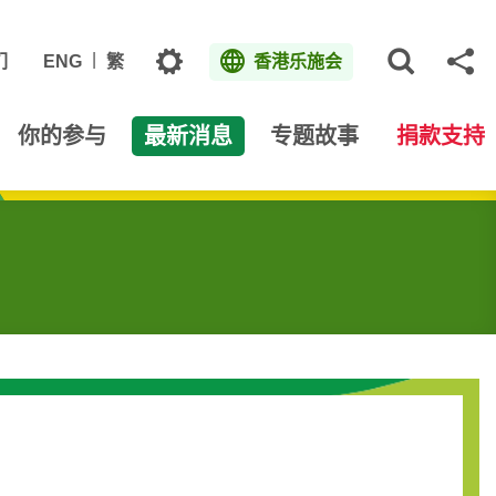
主题
们
ENG
繁
香港乐施会
打开网
分
你的参与
最新消息
专题故事
捐款支持