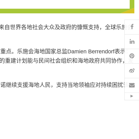
Fa
有赖来自世界各地社会大众及政府的慷慨支持，全球乐施会
Li
会海地国家总监Damien Berrendorf表示：
Pi
我们的重建计划能与民间社会组织和海地政府共同协作，发
微
电
承诺继续支援海地人民，支持当地领袖应对持续困扰该国
Hid