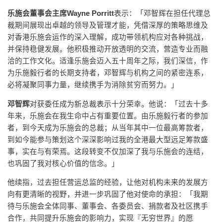
乐施会董事会主席Wayne Porritt
表示：「邓智辉在担任代理总
裁期间展现出卓越的领导及管理才能，凭借深厚的策略思维及
对香港乐施会运作的深入理解，成功带领机构应对各种挑战，
并保持稳健发展。他积极推动开放透明的交流，营造专业而融
洽的工作文化。适逢乐施会迈入五十周年之际，我们深信，作
为乐施毅行者的长期支持者，邓智辉与机构之间的紧密连系，
必将凝聚同事力量，继续携手为消除贫穷而努力。」
邓智辉
对获委任成为新总裁表示十分荣幸。他说：「过去十多
年来，乐施会在我生命中占有重要位置。由乐施毅行者的参加
者，到今天成为乐施会的总裁；从当年其中一位最高筹款者，
到如今能参与策划这个深深影响过我的全港最大型远足筹款盛
事，实在与有荣焉。这段转变不仅加深了我与乐施会的连结，
也巩固了我对核心价值的信念。」
他续指，过去担任营运总监的经验，让他对机构未来的发展方
向有更清晰的视野，并进一步巩固了他对使命的承担：「我期
待与乐施会全体同事、董事会、各委员会、捐款者及社区携手
合作，共同提升乐施会的影响力，实现『无穷世界』的愿