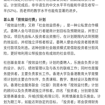
证。计划完成后，非华语生的中文水平平均能和华语生收窄一
半(52%)，而老师的教学水平也能有显著的进步。
甚么是「按效益付费」计划
「按效益付费」又称「社会效益债券」，是一种公私营合作模
式。委聘人会与项目执行者磋商计划目标及预期效益，并签订
协议。项目先由私人投资者出资推行，在计划期限内达到预期
的效益后，并经独立评核者核证，委聘人便会向投资者按表现
支付款项及利息。这种创新社会融资模式是借助投资者分担风
险，更好地利用公帑投放在有成效的社会项目。
社创基金是本「按效益付费」计划的委聘人，乐施会负责计划
的设计、执行、绩效管理以及与各方的联络工作；同时也是服
务提供者，主要负责家长工作。香港大学及香港教育大学是整
项计划的主要合作伙伴，负责课程、教学、教材设计及教师培
训。香港社会服务联会（社联）则是本地「按效益付费」计划
的顾问以及负责聘请独立评核者。四名「投资者」分别是伍絜
宜慈善基金会、升域(控股)有限公司、利希慎基金及乐施会。计
划为期三年，如能达到协定的目标，「投资者」将会获得财务