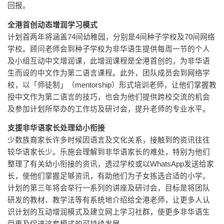
回报。
全港首创动态增润学习模式
计划首两年将涵盖74间幼稚园，分别是4间种子学校及70间网络
学校。顾问老师会到种子学校为非华语生提供每周一节的个人
及小组互动中文增润课，此增润课程是全港首创的，为非华语
生而设的中文作为第二语言课程。此外，团队成员会到网络学
校，以「师徒制」（mentorship）形式培训老师，让他们掌握教
授中文作为第二语言的技巧，也会为他们提供跨校交流的机会
及参加计划所举办的工作坊及研讨会，提升老师的专业水平。
支援非华语家长处理幼小衔接
少数族裔家长许多时候因语言及文化关系，接触到的资讯往往
较华语家长少。乐施会理解到非华语家长的难处，特别为他们
整理了有关幼小衔接的资讯，透过学校或以WhatsApp发送给家
长，使他们掌握足够资讯，有助他们为子女拣选合适的小学。
计划的第三年将会举行一系列的讲座及研讨会，目标是将团队
研发的教材、教学法等有系统地介绍给全港老师，让更多人认
识计划的互动增润模式及建立网上学习社群，使更多非华语生