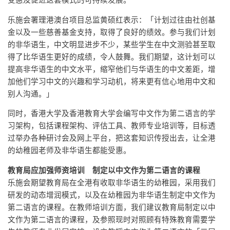
受惠及促进这套模式的可持续发展。
乐施会署理港澳台项目总监黄硕红表示：「计划过往由社创基
金以及一些慈善基金支持，取得了良好的绩效。参与我们计划
的非华语生，中文明显进步不少，某些学生在中文测验甚至取
得了比华语生更好的成绩，令人鼓舞。我们期望，这计划可以
提高非华语生的中文水平，缩窄他们与华语生的中文差距，增
加他们学习中文的兴趣和学习动机，将来更有信心地用中文和
别人沟通。」
同时，香港大学及香港教育大学会编写中文作为第二语言的学
习架构，包括课程架构、评估工具、教师专业培训等，目标透
过举办各种研讨会及网上平台，把这套知识传授出去，让全港
的幼稚园老师及非华语生都能受惠。
教育局应加强师资培训 制定以中文作为第二语言的课程
乐施会期望教育局在全港有收取非华语生的幼稚园，采用我们
研发的动态增润模式，以及在幼稚园为非华语生制定中文作为
第二语言的课程。在教师培训方面，我们建议教育局制定以中
文作为第二语言的课程，及参照现时对照顾有特殊教育需要学