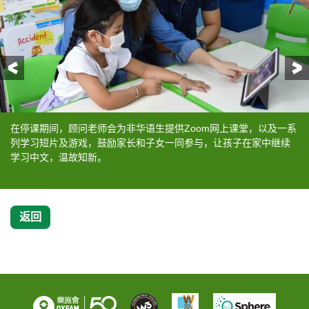
前一页
在停课期间，顾问老师会为非华语生提供Zoom网上课堂，以及一系
计划透过游戏、故事、儿歌等方式，提升非华语生中文听说能力，
家长在乐施会支援的群组中，了解到升小资讯。
参与计划的非华语生，中文明显进步不少。
计划透过游戏、故事、儿歌等方式，提升非华语生中文听说能力，
列学习短片及游戏，鼓励家长和子女一同参与，让孩子在家中继续
增加他们学习中文的信心。
增加他们学习中文的信心。
学习中文，温故知新。
返回