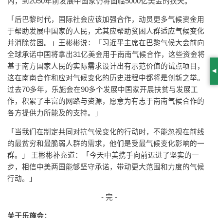
内，到2050年前发展中国家仍将面临5000亿美金的损失。
「后巴黎时代，国际社会应该加强合作，动员更多气候资金用
于帮助发展中国家的人民，尤其应帮助贫困人群适应气候变化
并消除贫困。」王彬彬说：「习近平主席在巴黎气候大会前向
全球承诺中国将拿出31亿美金用于南南气候合作，这些资金将
基于南方国家人民的实际需求设计出有示范价值的试点项目，
S
这在南南合作和应对气候变化的历史进程中都将是创新之举。
过去70多年，乐施会在90多个发展中国家开展扶贫与发展工
作，积累了丰富的网路与资源，愿意为有志于南南气候合作的
各方提供力所能及的支持。」
「当我们在制定共同对抗气候变化的行动时，不能忽视在前线
的最贫穷和最脆弱人群的需求，他们是受最气候变化影响的一
群。」 王彬彬补充道：「今天中美携手向前迈进了坚实的一
步，相信中美两国能够坚守承诺，带动更大范围和力度的气候
行动。」
- 完 -
关于乐施会：