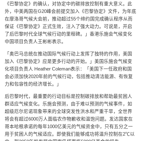
《巴黎协定》的确认，对协定中的碳排放控制有重大意义。此
外，中美两国在G20峰会前提交加入《巴黎协定》文件，为年底
在摩洛哥气候大会前，推动超过55个缔约国完成确认程序从而
保证《巴黎协定》正式生效，注入了强大动力。可说是，开启
了后巴黎时代全球气候行动的里程碑。」香港乐施会气候变化
中国项目负责人王彬彬表示。
「奥巴马总统在推动国际气候行动上发挥了独特的作用，美国
加入《巴黎协定》应是更多行动的开始。」美国乐施会气候变
化项目负责人 Heather Coleman表示：「美国下一任政府和国
会必须加快2020年前的气候行动，包括推动清洁能源、有恢复
力和包容性的经济增长。」
后巴黎时代，最重要的行动目标是控制碳排放和帮助最贫困人
群适应气候变化。乐施会预测，由于难以预测的气候事件，如
超级厄尔尼诺现象带来的全球突发性洪水和严重干旱，全世界
将会有超过6000万人面临农作物歉收和温饱问题。发达国家在
哥本哈根承诺的每年1000亿美元的气候资金中，只有五分之一
用于贫困人的气候适应。即使我们能够成功将温升控制在2℃以