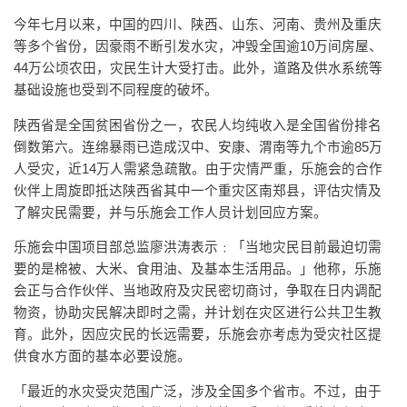
今年七月以来，中国的四川、陕西、山东、河南、贵州及重庆
等多个省份，因豪雨不断引发水灾，冲毁全国逾10万间房屋、
44万公顷农田，灾民生计大受打击。此外，道路及供水系统等
基础设施也受到不同程度的破坏。
陕西省是全国贫困省份之一，农民人均纯收入是全国省份排名
倒数第六。连绵暴雨已造成汉中、安康、渭南等九个市逾85万
人受灾，近14万人需紧急疏散。由于灾情严重，乐施会的合作
伙伴上周旋即抵达陕西省其中一个重灾区南郑县，评估灾情及
了解灾民需要，并与乐施会工作人员计划回应方案。
乐施会中国项目部总监廖洪涛表示﹕「当地灾民目前最迫切需
要的是棉被、大米、食用油、及基本生活用品。」他称，乐施
会正与合作伙伴、当地政府及灾民密切商讨，争取在日内调配
物资，协助灾民解决即时之需，并计划在灾区进行公共卫生教
育。此外，因应灾民的长远需要，乐施会亦考虑为受灾社区提
供食水方面的基本必要设施。
「最近的水灾受灾范围广泛，涉及全国多个省市。不过，由于