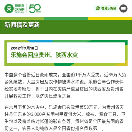
香港乐施会
菜单
开始主要内容
新闻稿及更新
2012年7月18日
乐施会回应贵州、陕西水灾
中国多个省份近日豪雨成灾，全国逾1千万人受灾，近65万人须
紧急疏散，大量房屋及农作物被洪水冲毁。乐施会与合作伙伴
经实地考察后，将于日内在灾情严重且贫困的陕西省及贵州省
开展救灾工作，以济灾民燃眉之急。
在六月下旬的水灾中，乐施会已拨款港币53万元，为贵州省天
柱县江东乡的3,000名贫困村民提供大米、棉被、煮食工具、卫
生包以及覆盖临时帐篷的彩布条等。贵州省是全国最贫困的省
份之一，农民人均纯收入是全国省份排名倒数第二。