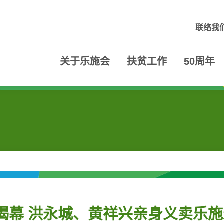
联络我
关于乐施会
扶贫工作
50周年
」揭幕 洪永城、黄祥兴亲身义卖乐施