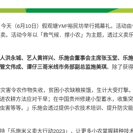
天（6月10日）假观塘YM²裕民坊举行揭幕礼。活动由今日
义卖。活动今年以「救气候．撑小农」为主题，透过义卖
人洪永城、艺人黄祥兴、乐施会董事会主席张玉堂、乐
管文伟成、谭仔三哥米线市务部副总监施美琪
。除了获
。灾害令农作物失收，贫困小农缺粮挨饿，生计大受打撃
进农耕方法应对干旱；在中国贵州修建小型蓄水，收集
虫害等等。」乐施会透过提供小农技术培训、提升防灾
持「乐施米义卖大行动2023」，让更多小农掌握耕种技