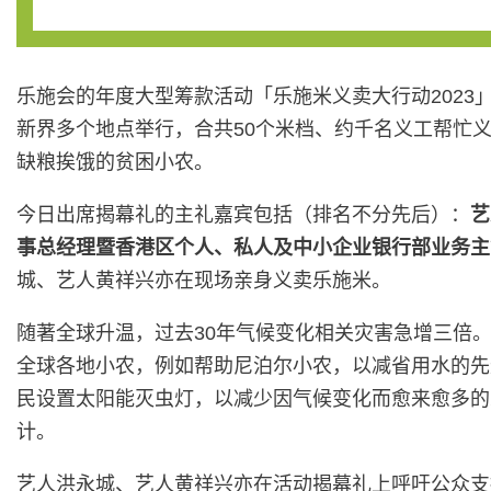
乐施会的年度大型筹款活动「乐施米义卖大行动2023」今
新界多个地点举行，合共50个米档、约千名义工帮忙
缺粮挨饿的贫困小农。
今日出席揭幕礼的主礼嘉宾包括（排名不分先后）：
艺
事总经理暨香港区个人、私人及中小企业银行部业务主
城、艺人黄祥兴亦在现场亲身义卖乐施米。
随著全球升温，过去30年气候变化相关灾害急增三倍
全球各地小农，例如帮助尼泊尔小农，以减省用水的先
民设置太阳能灭虫灯，以减少因气候变化而愈来愈多的
计。
艺人洪永城、艺人黄祥兴亦在活动揭幕礼上呼吁公众支