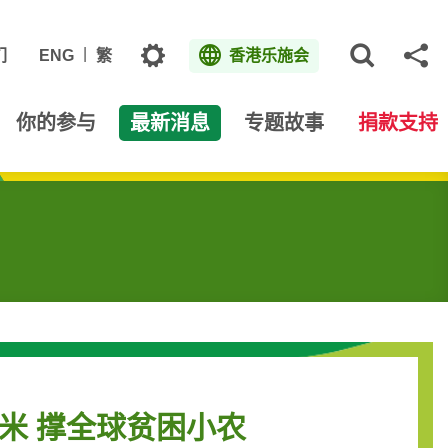
主题
们
ENG
繁
香港乐施会
打开网
分
你的参与
最新消息
专题故事
捐款支持
米 撑全球贫困小农