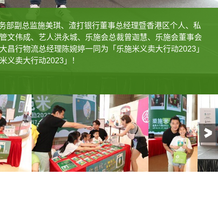
线市务部副总监施美琪、渣打银行董事总经理暨香港区个人、私
管文伟成、艺人洪永城、乐施会总裁曾迦慧、乐施会董事会
大昌行物流总经理陈婉婷一同为「乐施米义卖大行动2023」
祥兴(左一)与囡囡(左二)及朋友们一同身体力行卖米，支持贫
祥兴(左一)与囡囡(左二)及朋友们一同身体力行卖米，支持贫
义卖大行动2023」！
欢迎辞。
右)呼吁大家支持「乐施米义卖大行动2023」！
力行卖米，支持贫穷小农。