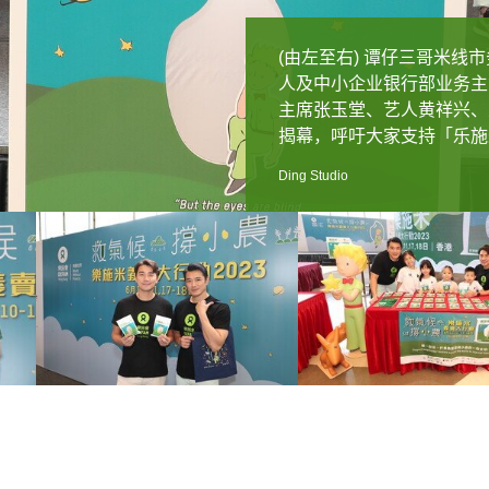
(由左至右) 谭仔三哥米
人及中小企业银行部业务主
主席张玉堂、艺人黄祥兴、
艺人洪永城(右一)、艺人黄
艺人洪永城(右二)、艺人黄
揭幕，呼吁大家支持「乐施米
乐施会董事会主席张玉堂致
艺人洪永城(左)、黄祥兴(
穷小农。
穷小农。
艺人黄祥兴与囡囡一同身体
Ding Studio
Ding Studio
Ding Studio
Ding Studio
Ding Studio
Ding Studio