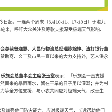
起，一连两个周末（6月10-11、17-18日）于港九
乐施米，呼吁大众关注及筹款支援深受极端天气影响、
施会总裁曾迦慧、大昌行物流总经理陈婉婷、渣打银行董
得赞助商、义工及市民一直以来的大力支持外，艺人洪永
。
乐施会总董事会主席张玉堂
表示：「乐施会一直支援
突然而来的暴雨雨水，留在干旱的日子用以灌溉；并为村
能力等全方位支援，与小农共同应对极端天气，改善生
术及加强他们防灾能力，应对极端天气，长远帮助他们