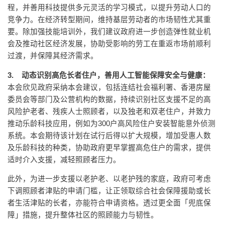
程，并善用科技提供多元灵活的学习模式，以提升劳动人口的
竞争力。在经济转型期间，维持基层劳动者的市场韧性尤其重
要。除加强技能培训外，我们建议政府进一步创造弹性就业机
会及推动社区经济发展，协助受影响的劳工在重返市场前顺利
过渡，并保障其经济需求。
3. 动态识别高危长者住户，善用人工智能保障安全与健康：
本会欣见政府采纳本会建议，包括连结社会福利署、香港房屋
委员会等部门及公营机构的数据，持续识别社区支援不足的高
风险护老者、残疾人士照顾者，以及独老和双老住户，并致力
推动乐龄科技应用，例如为300户高风险住户安装智能意外侦测
系统。本会期待该计划在试行后得以扩大规模，增加受惠人数
及乐龄科技的种类，协助政府更早掌握高危住户的需求，提供
适时介入支援，减轻照顾者压力。
此外，为进一步支援以老护老、以老护残的家庭，政府可考虑
下调照顾者津贴的申请门槛，让正领取综合社会保障援助或长
者生活津贴的长者，亦能符合申请资格。透过更全面「兜底保
障」措施，提升整体社区的照顾能力与韧性。