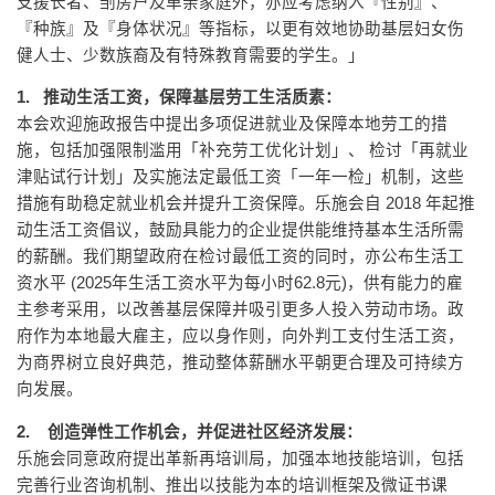
支援长者、㓥房户及单亲家庭外，亦应考虑纳入『性别』、
『种族』及『身体状况』等指标，以更有效地协助基层妇女伤
健人士、少数族裔及有特殊教育需要的学生。」
1. 推动生活工资，保障基层劳工生活质素：
本会欢迎施政报告中提出多项促进就业及保障本地劳工的措
施，包括加强限制滥用「补充劳工优化计划」、 检讨「再就业
津贴试行计划」及实施法定最低工资「一年一检」机制，这些
措施有助稳定就业机会并提升工资保障。乐施会自 2018 年起推
动生活工资倡议，鼓励具能力的企业提供能维持基本生活所需
的薪酬。我们期望政府在检讨最低工资的同时，亦公布生活工
资水平 (2025年生活工资水平为每小时62.8元)，供有能力的雇
主参考采用，以改善基层保障并吸引更多人投入劳动市场。政
府作为本地最大雇主，应以身作则，向外判工支付生活工资，
为商界树立良好典范，推动整体薪酬水平朝更合理及可持续方
向发展。
2. 创造弹性工作机会，并促进社区经济发展：
乐施会同意政府提出革新再培训局，加强本地技能培训，包括
完善行业咨询机制、推出以技能为本的培训框架及微证书课