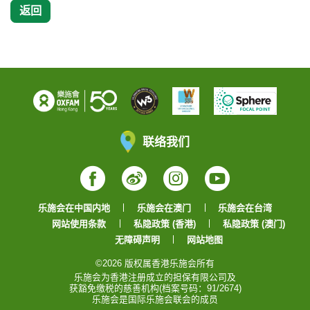
返回
联络我们
Facebook
Weibo
Instagram
YouTube
乐施会在中国内地
乐施会在澳门
乐施会在台湾
网站使用条款
私隐政策 (香港)
私隐政策 (澳门)
无障碍声明
网站地图
©2026 版权属香港乐施会所有
乐施会为香港注册成立的担保有限公司及
获豁免缴税的慈善机构(档案号码：91/2674)
乐施会是国际乐施会联会的成员