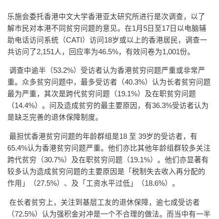
乐施会委托香港中文大学香港亚太研究所进行是次调查，以了
解市民对本港不同贫穷问题的意见。在1月5日至17日以电脑辅
助电话访问系统（CATI）访问18岁或以上的香港居民，调查一
共访问了2,151人，回应率为46.5%，有效问卷为1,001份。
调查中逾半（53.2%）受访者认为香港贫穷问题严重或非常严
重。众多贫穷问题中，最多受访者（40.3%）认为长者贫穷问题
最为严重，其次是跨代贫穷问题（19.1%）及在职贫穷问题
（14.4%）。问及造成贫穷的最主要原因，有36.3%受访者认为
是缺乏完善的退休保障制度。
最担忧香港贫穷问题的年龄群组是18 至 39岁的受访者，有
65.4%认为香港贫穷问题严重。他们亦比其他年龄组群较多关注
跨代贫穷（30.7%）及在职贫穷问题（19.1%）。他们亦显著有
较多认为造成贫穷问题的主要原因是「税制失去收入再分配的
作用」（27.5%）、及「工资水平过低」（18.6%）。
在长者贫穷上，关注到基层工友的退休保障，逾七成受访者
（72.5%）认为强积金对冲是一个不合理的做法。而当中有一半