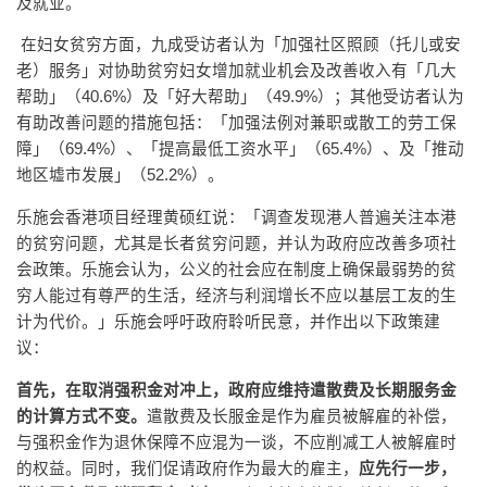
及就业。
在妇女贫穷方面，九成受访者认为「加强社区照顾（托儿或安
老）服务」对协助贫穷妇女增加就业机会及改善收入有「几大
帮助」（40.6%）及「好大帮助」（49.9%）；其他受访者认为
有助改善问题的措施包括：「加强法例对兼职或散工的劳工保
障」（69.4%）、「提高最低工资水平」（65.4%）、及「推动
地区墟市发展」（52.2%）。
乐施会香港项目经理黄硕红说：「调查发现港人普遍关注本港
的贫穷问题，尤其是长者贫穷问题，并认为政府应改善多项社
会政策。乐施会认为，公义的社会应在制度上确保最弱势的贫
穷人能过有尊严的生活，经济与利润增长不应以基层工友的生
计为代价。」乐施会呼吁政府聆听民意，并作出以下政策建
议：
首先，在取消
强积金对冲上，政府应
维持遣散费及长期服务金
的计算方式不变
。
遣散费及长服金是作为雇员被解雇的补偿，
与强积金作为退休保障不应混为一谈，不应削减工人被解雇时
的权益。同时，我们促请政府作为最大的雇主，
应先行一步，