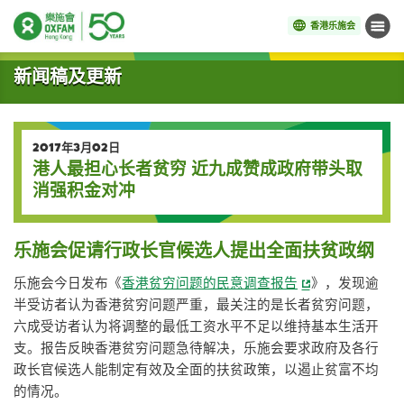
香港乐施会
菜单
开始主要内容
新闻稿及更新
2017年3月02日
港人最担心长者贫穷 近九成赞成政府带头取
消强积金对冲
乐施会促请行政长官候选人提出全面扶贫政纲
乐施会今日发布《
香港贫穷问题的民意调查报告
》，发现逾
半受访者认为香港贫穷问题严重，最关注的是长者贫穷问题，
六成受访者认为将调整的最低工资水平不足以维持基本生活开
支。报告反映香港贫穷问题急待解决，乐施会要求政府及各行
政长官候选人能制定有效及全面的扶贫政策，以遏止贫富不均
的情况。