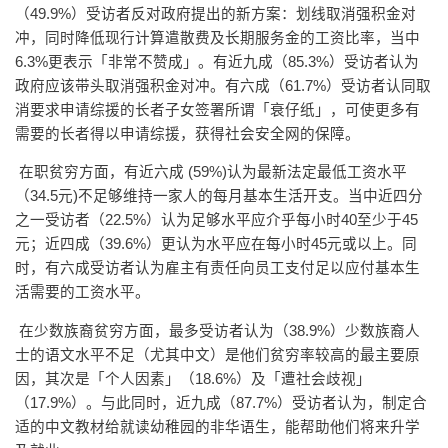
（49.9%）受访者反对政府提出的新方案：划线取消强积金对
冲，同时降低现行计算遣散费及长期服务金的工资比率，当中
6.3%更表示「非常不赞成」。有近九成（85.3%）受访者认为
政府应该带头取消强积金对冲。有六成（61.7%）受访者认同取
消要求申请综援的长者子女签署所谓「衰仔纸」，可使更多有
需要的长者得以申请综援，获得社会安全网的保障。
在职贫穷方面，有近六成 (59%)认为最新法定最低工资水平
（34.5元)不足够维持一家人的每月基本生活开支。当中近四分
之一受访者（22.5%）认为足够水平应介乎每小时40至少于45
元；近四成（39.6%）更认为水平应在每小时45元或以上。同
时，有六成受访者认为雇主有责任向员工支付足以应付基本生
活需要的工资水平。
在少数族裔贫穷方面，最多受访者认为（38.9%）少数族裔人
士的语文水平不足（尤其中文）是他们贫穷率较高的最主要原
因，其次是「个人因素」（18.6%）及「遭社会歧视」
（17.9%）。与此同时，近九成（87.7%）受访者认为，制定合
适的中文教材给就读幼稚园的非华语生，能帮助他们将来升学