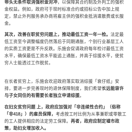
带头无条件取消强积金对冲
，以保障其合约制及外判工的强积
金权益。例如，政府可于现时标准合约或招标公告中加上规
定，禁止外判服务承办商将雇主供的强积金抵消遣散费或长服
金。
其次，改善在职贫穷问题上，推动最低工资一年一检。
法定最
低工资至今调整幅度仍然落后于同期通胀，个别行业基层工人
的实质工资更是不升反跌。乐施会促请政府每年检讨最低工资
水平，确保最低工资水平能追上通胀，并高于综援水平，使贫
穷人士能透过工作脱贫。
在长者贫穷上，乐施会欢迎政府落实取消综援「衰仔纸」安
排，要进一步完善现时的退休保障制度，我们希望
长远能容许
与子女同住的有需要长者独立申请综援
。
在妇女贫穷问题 上，政府应
加强对「非连续性合
约
」
（
俗
称
「非
418
」
）
的雇
员
保
障，
考虑按工时比例为从事兼职或零散工
的工人提供相应的法定劳工保障。
再者，政府应制定墟市政
策，助妇女增加收入。