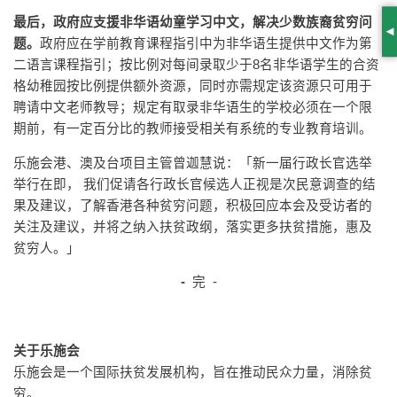
最后，政府应支援非华语幼童学习中文，解决少数族裔贫穷问
S
题。
政府应在学前教育课程指引中为非华语生提供中文作为第
二语言课程指引；按比例对每间录取少于8名非华语学生的合资
格幼稚园按比例提供额外资源，同时亦需规定该资源只可用于
聘请中文老师教导；规定有取录非华语生的学校必须在一个限
期前，有一定百分比的教师接受相关有系统的专业教育培训。
乐施会港、澳及台项目主管曾迦慧说：「新一届行政长官选举
举行在即， 我们促请各行政长官候选人正视是次民意调查的结
果及建议，了解香港各种贫穷问题，积极回应本会及受访者的
关注及建议，并将之纳入扶贫政纲，落实更多扶贫措施，惠及
贫穷人。」
-
完 -
关于乐施会
乐施会是一个国际扶贫发展机构，旨在推动民众力量，消除贫
穷。