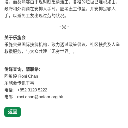
增。而葵涌邨由于现时缺乏清洁工，各楼的垃圾已堆积如山，
政府和外判商在安排人手时，应考虑工作量，并安排足够人
手，以避免工友出现过劳的状况。
- 完 -
关于乐施会
乐施会是国际扶贫机构，致力透过政策倡议、社区扶贫及人道
救援服务，与大众共建「无穷世界」。
传媒查询，请联络：
陈敏婷 Roni Chan
乐施会传讯干事
电话：+852 3120 5222
电邮：
roni.chan@oxfam.org.hk
返回