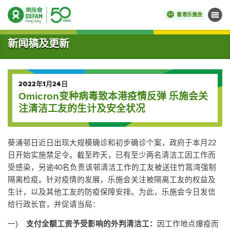
香港乐施会
菜单
开始主要内容
新闻稿及更新
2022年1月24日
Omicron变种病毒致本港疫情反弹 乐施会关
注清洁工友的生计及安全状况
葵涌邨日近日出现大规模确诊和初步确诊个案，政府于本月22
日开始实施禁足令。截至昨天，已有至少两名清洁工因工作而
受感染，另逾40名负责该邨清洁工作的工友被送往竹篙湾强制
隔离检疫。针对疫情的发展，乐施会关注被隔离工友的权益及
生计，以及其他工友的防疫保障安排。为此，乐施会今日发信
给行政长官，并促请当局：
一)
支付全额工资予受影响的外判清洁工：
因工作地点爆疫而