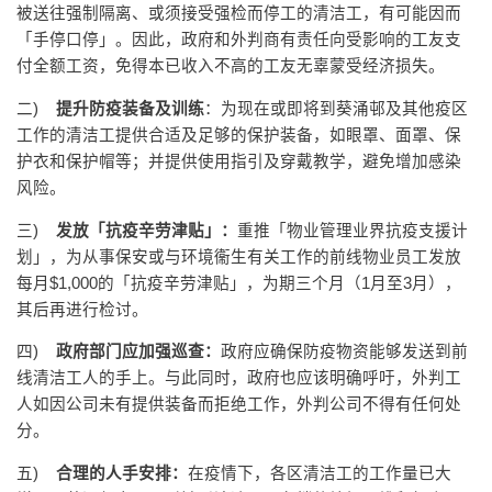
被送往强制隔离、或须接受强检而停工的清洁工，有可能因而
「手停口停」。因此，政府和外判商有责任向受影响的工友支
付全额工资，免得本已收入不高的工友无辜蒙受经济损失。
二)
提升防疫装备及训练
：为现在或即将到葵涌邨及其他疫区
工作的清洁工提供合适及足够的保护装备，如眼罩、面罩、保
护衣和保护帽等；并提供使用指引及穿戴教学，避免增加感染
风险。
三)
发放「抗疫辛劳津贴」：
重推「物业管理业界抗疫支援计
划」，为从事保安或与环境衞生有关工作的前线物业员工发放
每月$1,000的「抗疫辛劳津贴」，为期三个月（1月至3月），
其后再进行检讨。
四)
政府部门应加强巡查：
政府应确保防疫物资能够发送到前
线清洁工人的手上。与此同时，政府也应该明确呼吁，外判工
人如因公司未有提供装备而拒绝工作，外判公司不得有任何处
分。
五)
合理的人手安排：
在疫情下，各区清洁工的工作量已大