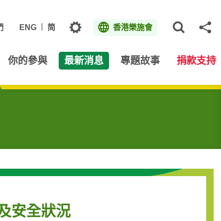
主題
們
ENG
简
香港樂施會
打開網
分
你的參與
最新消息
專題故事
捐款支持
計及安全狀況