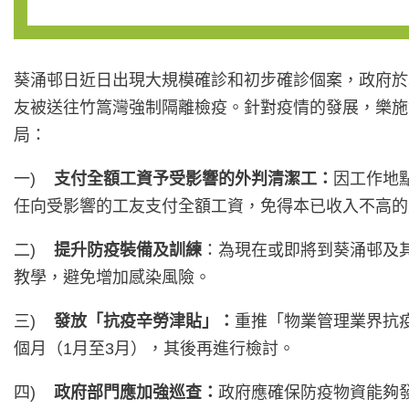
葵涌邨日近日出現大規模確診和初步確診個案，政府於
友被送往竹篙灣強制隔離檢疫。針對疫情的發展，樂施
局：
一)
支付全額工資予受影響的外判清潔工：
因工作地
任向受影響的工友支付全額工資，免得本已收入不高的
二)
提升防疫裝備及訓練
：為現在或即將到葵涌邨及
教學，避免增加感染風險。
三)
發放「抗疫辛勞津貼」：
重推「物業管理業界抗疫
個月（1月至3月），其後再進行檢討。
四)
政府部門應加強巡查：
政府應確保防疫物資能夠