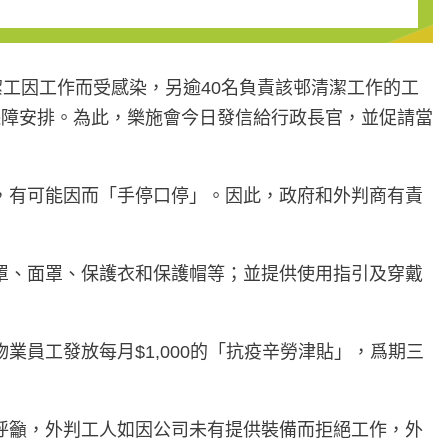
工因工作而受感染，另逾40名負責該邨清潔工作的工
保障安排。為此，樂施會今日發信給行政長官，並促請當
，有可能因而「手停口停」。因此，政府和外判商有責
罩、面罩、保護衣和保護帽等；並提供使用指引及穿戴
員工發放每月$1,000的「抗疫辛勞津貼」，爲期三
呼籲，外判工人如因公司未有提供裝備而拒絕工作，外