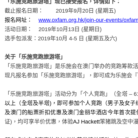
「乐施竞跑旅游塔」现已接受报名，详情如下：
截止报名日期：
2019
年
9
月
20
日
(
星期五
)
报名网址：
www.oxfam.org.hk/join-our-events/oxfa
活动日期：
2019
年
10
月
13
日
(
星期日
)
选手包派发：
2019
年
10
月
4-5
日
(
星期五及六
)
关于「乐施竞跑旅游塔」
「乐施竞跑旅游塔」是乐施会在澳门举办的竞跑筹款
现凡报名参加「乐施竞跑旅游塔」，即可成为乐施会『
「乐施竞跑旅游塔」活动分为「个人竞跑」（全塔
– 6
以上（全塔及半塔
)
，即可参加个人竞跑（男子及女子
及澳门的船票折扣优惠及澳门金丽华酒店今年首次提
证
)
，均可享半价优惠，体验
AJ Hackett
笨猪跳及空中