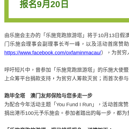
报名9月20日
由乐施会主办的「乐施竞跑旅游塔」将于
10
月
13
日假
门乐施会理事会副理事长岑一峰，以及活动首席赞
https://www.facebook.com/oxfaminmacau/
），为贫穷
呼吁短片中，曾参加「乐施竞跑旅游塔」的乐施大使暨
上众筹平台捐款支持
，
为贫穷人筹款灭贫；而首次参与
跑毕全塔 澳门友邦保险与您多走一步
为配合今年活动主题「
You Fund I Run
」，活动首席赞
捐出
港币
100
元予乐施会。
参加者踏出的每一步，都为