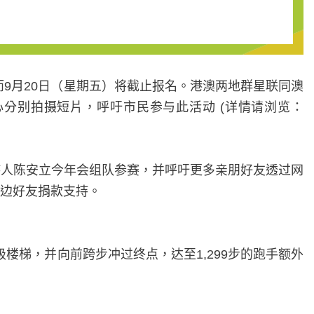
而
9
月
20
日（星期五）将截止报名。港澳两地群星联同澳
心分别
拍摄短片，呼吁市民参与此活动
(
详情请浏览：
持人陈安立
今年会组队参赛，并呼吁更多亲朋好友透过网
边好友捐款支持。
级楼梯，并向前跨步冲过终点，达至
1,299
步的跑手额外