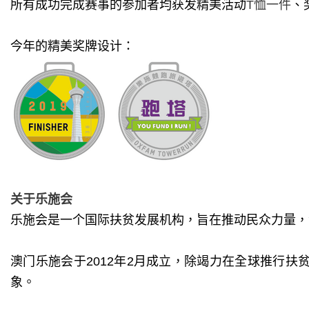
所有成功完成赛事的参加者均获发精美活动
T
恤一件
、
今年的精美奖牌设计：
关于乐施会
乐施会是一个国际扶贫发展机构，旨在推动民众力量，
澳门乐施会于
2012
年
2
月成立，除竭力在全球推行扶
象。