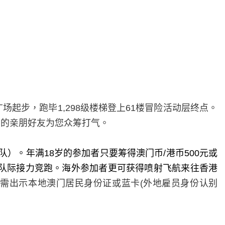
广场起步，跑毕
1,298
级楼梯登上
61
楼冒险活动层终点。
多的亲朋好友为您众筹打气。
队）。年满
18
岁的参加者只要筹得澳门币
/
港币
500
元或
队际接力竞跑。海外参加者更可获得喷射飞航来往香港
需出示本地澳门居民身份证或蓝卡
(
外地雇员身份认别