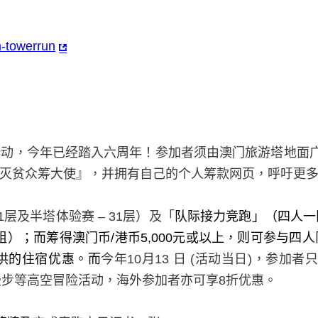
m-towerrun
活动，今年已经踏入六周年！参加者须由澳门旅游塔地面
灭贫众筹大使』，并拥有自己的个人筹款网页，呼吁更
1
层及半塔体验赛
– 31
层）及「
队际接力竞跑」（四人一
组）；而筹得澳门币
/
港币
5,000
元或以上，则可参与四人
供的住宿优惠。而
今年
10
月
13
日
(
活动当日
)
，参加者只
漫步等高空冒险活动，海外参加者亦可享
8
折优惠。