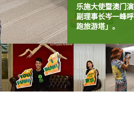
乐施大使暨澳门演
澳门及香港的演艺
副理事长岑一峰呼
长徐智勇（小肥）
ViuTV艺人陈
跑旅游塔」。
早前拍摄「乐施竞
片。
TVB艺人林希灵