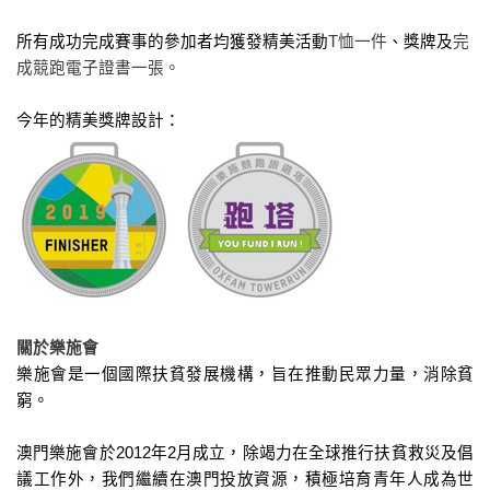
所有成功完成賽事的參加者均獲發精美活動
T
恤一件
、獎牌及
完
成競跑電子證書一張。
今年的精美獎牌設計：
關於樂施會
樂施會是一個國際扶貧發展機構，旨在推動民眾力量，消除貧
窮。
澳門樂施會於
2012
年
2
月成立，除竭力在全球推行扶貧救災及倡
議工作外，我們繼續在澳門投放資源，積極培育青年人成為世