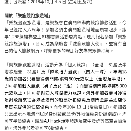
選手包派發：
2019
年
10
月
4-5
日
(
星期五及六
)
關於「樂施競跑旅遊塔」
「樂施競跑旅遊塔」是樂施會在澳門舉辦的競跑籌款活動，今
年已經踏入六周年！參加者須由澳門旅遊塔地面廣場起步，跑
畢
1,298
級樓梯登上
61
樓冒險活動層終點。現凡報名參加「樂施
競跑旅遊塔」，即可成為樂施會『滅貧眾籌大使』，並擁有自
己的個人籌款網頁，呼籲更多的親朋好友為您眾籌打氣。
「樂施競跑旅遊塔」活動分為「個人競跑」（全塔
– 61
層及半
塔體驗賽
– 31
層）及「
隊際接力競跑」（四人一隊）。年滿
18
歲的參加者只要籌得澳門幣
/
港幣
500
元或以上（全塔及半塔
)
，
即可參加個人競跑（男子及女子組）；而籌得澳門幣
/
港幣
5,000
元或以上，則可參與四人隊際接力競跑。海外參加者更可獲得
噴射飛航來往香港及澳門的船票折扣優惠及澳門金麗華酒店今
年首次提供的住宿優惠。而
今年
10
月
13
日
(
活動當日
)
，參加者
只需出示本地澳門居民身份證或藍卡
(
外地僱員身份認別證
)
，均
可享半價優惠，體驗
AJ Hackett
笨豬跳及空中漫步等高空冒險活
動，海外參加者亦可享
8
折優惠。