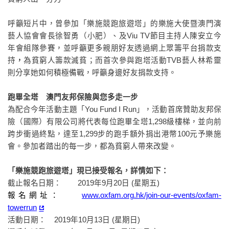
呼籲短片中，曾參加「樂施競跑旅遊塔」的樂施大使暨澳門演
藝人協會會長徐智勇（小肥）、及
Viu TV
節目主持人陳安立
今
年會組隊參賽，並呼籲更多親朋好友透過網上眾籌平台捐款支
持
，
為貧窮人籌款滅貧；而首次參與跑塔活動
TVB
藝人林希靈
則分享她如何積極備戰，呼籲身邊好友捐款支持。
跑畢全塔 澳門友邦保險與您多走一步
為配合今年活動主題「
You Fund I Run
」，活動首席贊助友邦保
險（國際）有限公司將代表每位跑畢全塔
1,298
級樓梯，並向前
跨步衝過終點，達至
1,299
步的跑手額外捐出
港幣
100
元予樂施
會。
參加者踏出的每一步，都為貧窮人帶來改變。
「樂施競跑旅遊塔」現已接受報名，詳情如下：
截止報名日期：
2019
年
9
月
20
日
(
星期五
)
報名網址：
www.oxfam.org.hk/join-our-events/oxfam-
towerrun
活動日期：
2019
年
10
月
13
日
(
星期日
)