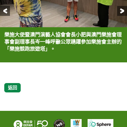
前一頁
樂施大使暨澳門演藝人協會會長小肥與澳門樂施會理
澳門及香港的演藝人，包括樂施大使暨澳門演藝人協
ViuTV藝人陳安立第三度參與「跑塔」，並拍攝呼籲
TVB藝人林希靈首次參與「樂施競跑旅遊塔」。
事會副理事長岑一峰呼籲公眾踴躍參加樂施會主辦的
會會長徐智勇（小肥）、ViuTV藝人陳安立、TVB藝
短片。
「樂施競跑旅遊塔」。
人林希靈早前拍攝「樂施競跑旅遊塔」的呼籲片。
返回