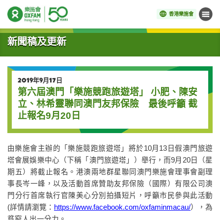
香港樂施會
目錄
開始主要內容
新聞稿及更新
2019年9月17日
第六屆澳門「樂施競跑旅遊塔」 小肥、陳安
立、林希靈聯同澳門友邦保險 最後呼籲 截
止報名9月20日
由樂施會主辦的「樂施競跑旅遊塔」將於
10
月
13
日假澳門旅遊
塔會展娛樂中心（下稱「澳門旅遊塔」）舉行，而
9
月
20
日（星
期五）將截止報名。港澳兩地群星聯同澳門樂施會理事會副理
事長岑一峰，以及活動首席贊助友邦保險（國際）有限公司澳
門分行首席執行官陳美心分別
拍攝短片，呼籲市民參與此活動
(
詳情請瀏覽：
https://www.facebook.com/oxfaminmacau/
），為
貧窮人出一分力。