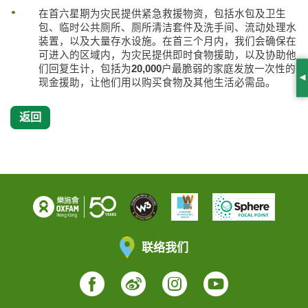
在首六星期为灾民提供紧急救援物资，包括水包及卫生
包、临时公共厕所、厕所清洁套件及洗手间、流动处理水
装置，以及大量存水设施。在首三个月内，我们会确保在
可进入的区域内，为灾民提供即时食物援助，以及协助他
们回复生计，包括为
20,000
户最脆弱的家庭发放一次性的
现金援助，让他们用以购买食物及其他生活必需品。
S
返回
联络我们
Facebook
Weibo
Instagram
YouTube