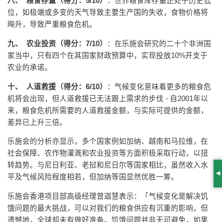
八、
粮食存量（得分：
5/10
）
：世界粮食库存量正处于历史低
位，如极端或多变的天气导致主要生产国的失收，食物价格将
飚升，导致严重粮食危机。
九、
农业投资（得分：
7/10
）
：在乐施会研究的二十个非洲国
家当中，只有四个在其国家财政预算中，实现投放10%开支于
农业的承诺。
十、
人道救援（得分：
6/10
）
：气候变化意味着更多的粮食危
机将会出现，但人道救援已无法跟上需求的步伐 - 自2001年以
来，粮食危机所需要的人道救援金额，与实际可提供的金额，
差异已上升三倍。
乐施会的分析亦显示，多个国家例如加纳、越南和马拉维，在
社会保障、农作物灌溉和农业投资等方面积极采取行动，以扭
转趋势。与尼日利亚、老挝和尼日尔等国家相比，虽然收入水
平及气候风险程度相若，但加纳等国显然优胜一筹。
S
乐施会香港项目部高级经理曾迦慧表示：「气候变化是解决饥
饿问题的最大挑战，可以对我们的粮食供应有沉重的影响，但
遗憾地，全球却未有做好准备。饥饿问题并非无可避免，如果