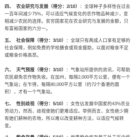
四、
农业研究与发展（得分：
2/10
）
：全球种子多样性在过去
一百年间减少75%，可以适应气候变化的农作物品种减少，变
相减少农民的选择。贫穷国家花在农业研究与发展的金额，只
有富裕国家的六分一。
五、
社会保障（得分：
3/10
）
：全球只有两成人口享有足够的
社会保障，例如免费的学校膳食或现金援助，以面对粮食不足
或粮食价格高昂。
六、
天气预报（得分：
3/10
）
：气象站所提供的资讯，可帮助
农民避免农作物失收。在加州，每隔2,000平方公里，便有一个
气象站；在乍得，每隔80,000平方公里（约72个香港的面
积），才有一个气象站。
七、
性别歧视（得分：
5/10
）
：女性佔发展中国家的43%农业
劳动力，然而，歧视使她们更难适应。举例而言，女性绝少拥
有她们耕种的农地，所以难以改变耕种方法，以适应气候转
变。