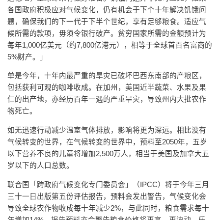
各国政府积极应对气候变化，仍有机会于下个十年解决饥饿问
题，确保我们的下一代于下半个世纪，享有足够粮食。适应气
候所需的款项，毋须令银行破产。贫穷国家所需的金额预计为
每年1,000亿美元（约7,800亿港元），相等于全球首百名富商的
5%财产。」
单是今年，十年内最严重的旱灾已破坏巴西东南部的产粮区，
包括获利可观的咖啡收成。在加州，美国近半蔬菜、水果及果
仁的出产地，亦经历百年一遇的严重旱灾，导致州内大批农作
物死亡。
如无迅速行动减少温室气体排放，影响将更为深远。相比没有
气候转变的世界，在气候转变的世界中，预料至2050年，五岁
以下营养不良的儿童将增加2,500万人，相当于美国及加拿大五
岁以下的人口总数。
联合国「跨政府气候变化专门委员会」（IPCC）将于今年三月
三十一日出版第五份评估报告，预料会发出警告，气候变化会
导致全球农作物收成每十年减少2%，与此同时，粮食需求每十
年增加14%。报告预料亦会警告粮食价格将更高、更波动。乐