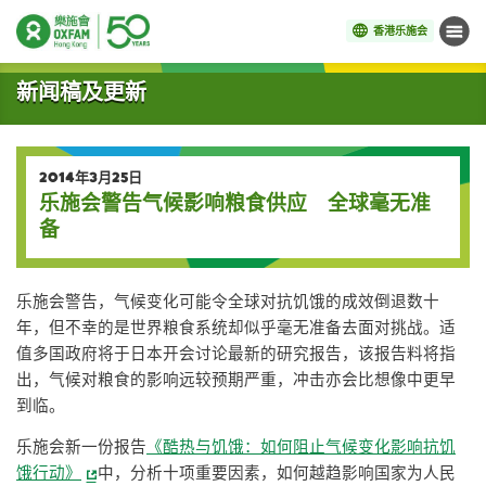
香港乐施会
菜单
开始主要内容
新闻稿及更新
2014年3月25日
乐施会警告气候影响粮食供应 全球毫无准
备
乐施会警告，气候变化可能令全球对抗饥饿的成效倒退数十
年，但不幸的是世界粮食系统却似乎毫无准备去面对挑战。适
值多国政府将于日本开会讨论最新的研究报告，该报告料将指
出，气候对粮食的影响远较预期严重，冲击亦会比想像中更早
到临。
乐施会新一份报告
《酷热与饥饿：如何阻止气候变化影响抗饥
饿行动》
中，分析十项重要因素，如何越趋影响国家为人民