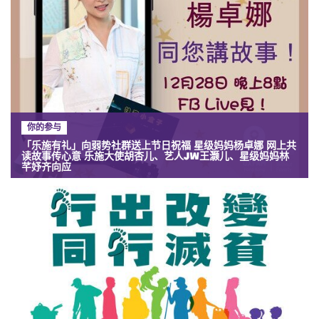
你的参与
「乐施有礼」向弱势社群送上节日祝福 星级妈妈杨卓娜 网上共
读故事传心意 乐施大使胡杏儿、艺人JW王灏儿、星级妈妈林
芊妤齐向应