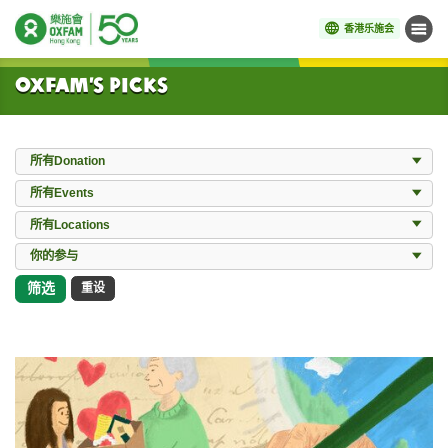
香港乐施会
菜单
开始主要内容
Oxfam’s Picks
Donation
所有Donation
Events
所有Events
Locations
所有Locations
所有Works
你的参与
筛选
重设