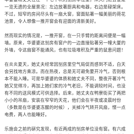
一览无遗的全屋景况：左边放著厨具和电器，右边是碌架床。
不过，短窄的房间尽头有一扇大窗，窗面贴著一幅美丽的荷花
池景，令人想像一推开窗会有迎面的清新美好。
然而现实的情况是，一推开窗，在一只手臂的距离间便是一幅
墙。原来，华婆婆这㓥房有窗户的一边直接贴著另一幢大厦的
外墙，令这扇窗不能通风，也有垃圾堆积及严重的鼠患问题！
在炎炎夏天，她丈夫经常因㓥房里空气局促而感到不适，白天
会另找地方乘凉。而在热夜，总是无可避免要开冷气，否则根
本不能入睡。可是华婆婆的体质和她丈夫不同，整夜开著冷气
她又觉得冷，再加上她们家的冷气老旧，不能调较时间，也没
有不同的送风模式可供选择。后来，她丈夫在鸭寮街买了两把
小小的吊扇，安装在窄窄的天花，他们会在半夜或凌晨时份
（多数是在华婆婆冻醒的时候），关掉冷气转开风扇，悭一点
电费，两人也能睡好。
乐施会之前的硏究发现，有近两成的㓥房单位没有窗。有六成