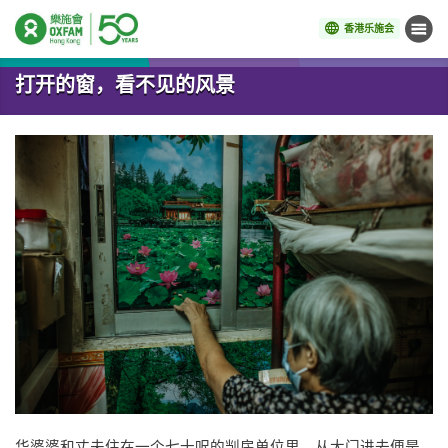
香港乐施会
菜单
开始主要内容
打开的窗，看不见的风景
华婆婆和丈夫住在一个七十呎的㓥房单位里，从大门进去便是