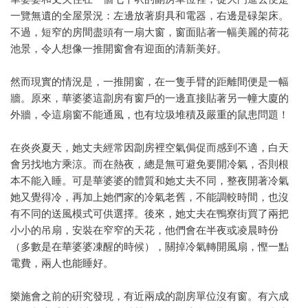
一覽無遺的全屋景況：左邊放著廚具和電器，右邊是碌架床。
不過，短窄的房間盡頭有一扇大窗，窗面貼著一幅美麗的荷花
池景，令人想像一推開窗會有迎面的清新美好。
然而現實的情況是，一推開窗，在一隻手臂的距離間便是一幅
牆。原來，華婆婆這劏房有窗戶的一邊直接貼著另一幢大廈的
外牆，令這扇窗不能通風，也有垃圾堆積及嚴重的鼠患問題！
在炎炎夏天，她丈夫經常因劏房裡空氣侷促而感到不適，白天
會另找地方乘涼。而在熱夜，總是無可避免要開冷氣，否則根
本不能入睡。可是華婆婆的體質和她丈夫不同，整夜開著冷氣
她又覺得冷，再加上她們家的冷氣老舊，不能調較時間，也沒
有不同的送風模式可供選擇。後來，她丈夫在鴨寮街買了兩把
小小的吊扇，安裝在窄窄的天花，他們會在半夜或凌晨時份
（多數是在華婆婆凍醒的時候），關掉冷氣轉開風扇，慳一點
電費，兩人也能睡好。
樂施會之前的硏究發現，有近兩成的劏房單位沒有窗。有六成