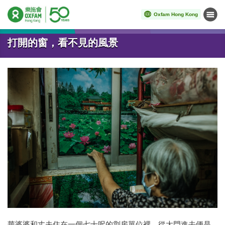
Oxfam Hong Kong
Menu
Start main content
打開的窗，看不見的風景
華婆婆和丈夫住在一個七十呎的劏房單位裡，從大門進去便是