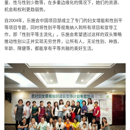
童、性与性别少数等，在多重边缘化的情况下，她们的资源、
机会和权利更趋弱势。
自2004年，乐施会中国项目部成立了专门的妇女增能和性别平
等项目专题，同时将性别平等视角纳入到所有项目和宣导工
作，即「性别平等主流化」。乐施会希望透过这样的双头策略
推动性别公正并实现无穷世界，让所有人，无论性别、种族、
年龄、障健等，都能享有平等共融的美好生活。