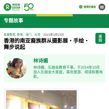
香港乐施会
菜单
开始主要内容
专题故事
发展教育, 香港、澳门、台湾
2015年3月23日
返
香港的南亚裔族群从摄影展‧手绘‧
回
舞步说起
林诗媚
林诗媚，乐施会教育干事，于2014年10月
加入乐施会大家庭，喜欢旅游、阅读和看电
影。