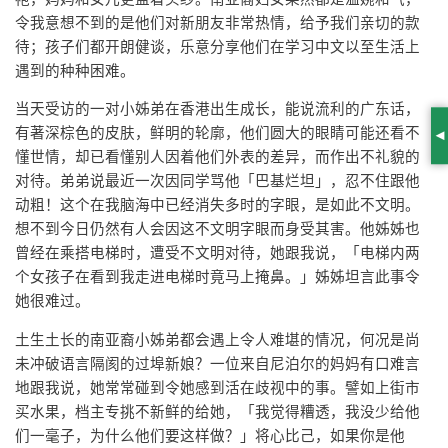
令我意想不到的是他们对新朋友非常热情，给予我们亲切的款
待；孩子们都开朗健谈，乐意分享他们在学习中文以至生活上
遇到的种种困难。
当天受访的一对小姊弟在香港出生成长，能说流利的广东话，
有著深棕色的皮肤，鲜明的轮廓，他们圆大的眼睛可能还看不
S
懂世情，却已看懂别人因着他们外表的差异，而作出不礼貌的
对待。弟弟说最近一次因同学骂他「巴基烂坦」，忍不住跟他
动粗！这个在我脑海中已经消失多时的字眼，是如此不文明。
想不到今日仍然有人会因这不文明字眼而身受其害。他姊姊也
曾经在乘搭电梯时，遭受不文明对待，她跟我说，「电梯内两
个女孩子在看到我走进电梯时竟马上掩鼻。」姊姊坦言此事令
她很难过。
土生土长的南亚裔小姊弟都会遇上令人难堪的情况，何况是尚
未冲破语言隔阂的过埠新娘？一位来自尼泊尔的妈妈有口难言
地跟我说，她常常碰到令她感到活在歧视中的事。譬如上街市
买水果，档主专挑不新鲜的给她，「我觉得糟透，我没少给他
们一毫子，为什么他们要这样做？」将心比己，如果你是他