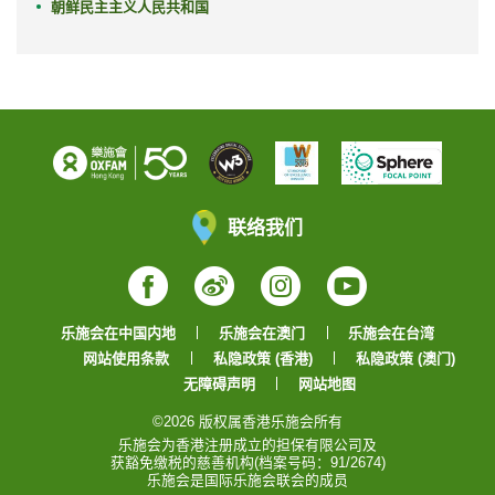
朝鲜民主主义人民共和国
联络我们
Facebook
Weibo
Instagram
YouTube
乐施会在中国内地
乐施会在澳门
乐施会在台湾
网站使用条款
私隐政策 (香港)
私隐政策 (澳门)
无障碍声明
网站地图
©2026 版权属香港乐施会所有
乐施会为香港注册成立的担保有限公司及
获豁免缴税的慈善机构(档案号码：91/2674)
乐施会是国际乐施会联会的成员