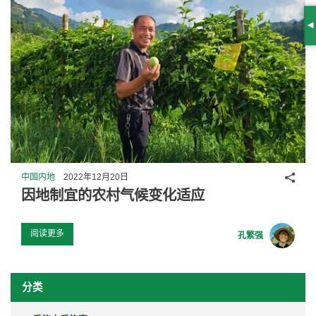
S
分享
中国内地
2022年12月20日
因地制宜的农村气候变化适应
阅读更多
孔繁强
分类