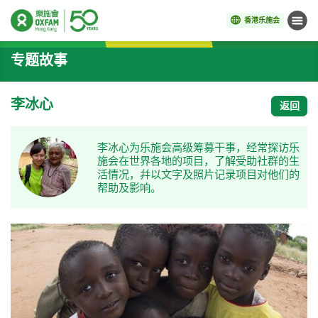
香港乐施会
菜单
开始主要内容
专题故事
李冰心
返回
李冰心为乐施会高级筹募干事，经常探访乐
施会在世界各地的项目，了解受助社群的生
活情况，幷以文字及照片记录项目对他们的
帮助及影响。