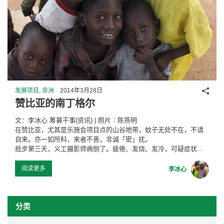
分享
发展项目, 非洲
2014年3月28日
赞比亚的南丁格尔
文：李冰心 筹募干事(资讯) | 照片︰陈燕明
在赞比亚，尤其是乐施会项目点的山谷地带，蚊子无处不在，不请
自来。亦一如所料，来者不善，非诚「密」扰。
抵步第三天，义工摄影师病倒了。疲倦、发烧、发冷，可疑症状...
阅读更多
李冰心
分类