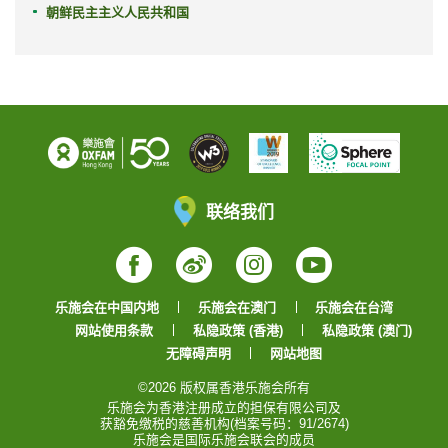
朝鲜民主主义人民共和国
联络我们
Facebook
Weibo
Instagram
YouTube
乐施会在中国内地
乐施会在澳门
乐施会在台湾
网站使用条款
私隐政策 (香港)
私隐政策 (澳门)
无障碍声明
网站地图
©2026 版权属香港乐施会所有
乐施会为香港注册成立的担保有限公司及
获豁免缴税的慈善机构(档案号码：91/2674)
乐施会是国际乐施会联会的成员