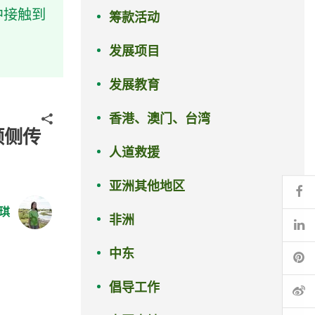
中接触到
筹款活动
发展项目
发展教育
香港、澳门、台湾
分享
倾侧传
人道救援
亚洲其他地区
Fa
琪
非洲
Li
中东
Pi
倡导工作
微