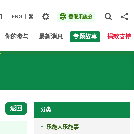
主题
们
ENG
繁
香港乐施会
打开网
分
你的参与
最新消息
专题故事
捐款支持
返回
分类
乐施人乐施事