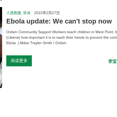
人道救援, 非洲
2015年2月27日
Ebola update: We can't stop now
Oxfam Community Support Workers teach children in West Point, 
(Liberia) how important it is to wash their hands to prevent the cont
Ebola. | Abbie Trayler-Smith / Oxfam
...
阅读更多
李宝