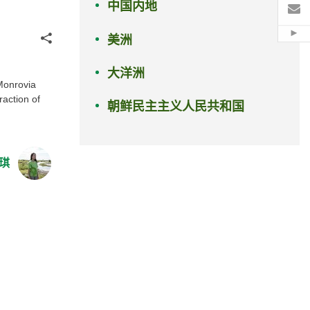
中国内地
电
分享
美洲
Hid
大洋洲
Monrovia
raction of
朝鲜民主主义人民共和国
琪