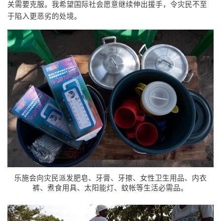
关需要克服。我希望国际社会愿意继续伸出援手，令灾民不至
于陷入更恶劣的处境。
乐施会向灾民派发肥皂、牙膏、牙擦、女性卫生用品、内衣
裤、煮食用具、太阳能灯、蚊帐等生活必需品。