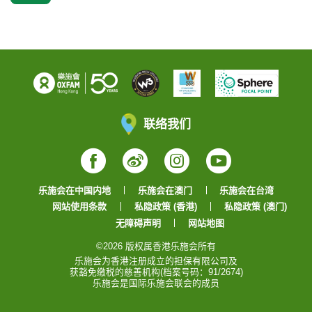
联络我们
Facebook
Weibo
Instagram
YouTube
乐施会在中国内地
乐施会在澳门
乐施会在台湾
网站使用条款
私隐政策 (香港)
私隐政策 (澳门)
无障碍声明
网站地图
©2026 版权属香港乐施会所有
乐施会为香港注册成立的担保有限公司及
获豁免缴税的慈善机构(档案号码：91/2674)
乐施会是国际乐施会联会的成员