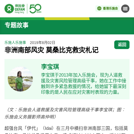
香港乐施会
菜单
开始主要内容
专题故事
乐施人乐施事
2019年8月02日
返回
非洲南部风灾 莫桑比克救灾札记
李宝琪
李宝琪于2013年加入乐施会，现为人道救
援及灾害风险管理高级干事，她在工作中接
触到许多紧急救援的情况，给她留下最深刻
印象的是人民在应对灾害时表现的力量。
（文︰乐施会人道救援及灾害风险管理高级干事李宝琪；图︰
乐施会义务摄影师高仲明）
超强台风「伊代」（Idai）在三月中横扫非洲南部三国，包括莫