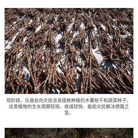
现阶段，乐施会向灾民派发插枝种植的木薯枝干和蔬菜种子，
这类植物的生长周期较短、收成较快、能助灾民解决燃眉之
急。