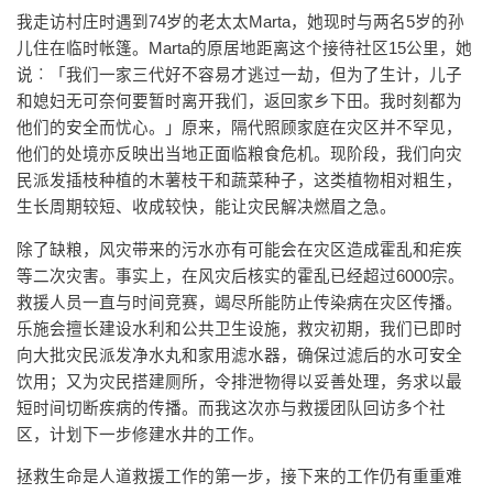
我走访村庄时遇到74岁的老太太Marta，她现时与两名5岁的孙
儿住在临时帐篷。Marta的原居地距离这个接待社区15公里，她
说︰「我们一家三代好不容易才逃过一劫，但为了生计，儿子
和媳妇无可奈何要暂时离开我们，返回家乡下田。我时刻都为
他们的安全而忧心。」原来，隔代照顾家庭在灾区并不罕见，
他们的处境亦反映出当地正面临粮食危机。现阶段，我们向灾
民派发插枝种植的木薯枝干和蔬菜种子，这类植物相对粗生，
生长周期较短、收成较快，能让灾民解决燃眉之急。
除了缺粮，风灾带来的污水亦有可能会在灾区造成霍乱和疟疾
等二次灾害。事实上，在风灾后核实的霍乱已经超过6000宗。
救援人员一直与时间竞赛，竭尽所能防止传染病在灾区传播。
乐施会擅长建设水利和公共卫生设施，救灾初期，我们已即时
向大批灾民派发净水丸和家用滤水器，确保过滤后的水可安全
饮用；又为灾民搭建厕所，令排泄物得以妥善处理，务求以最
短时间切断疾病的传播。而我这次亦与救援团队回访多个社
区，计划下一步修建水井的工作。
拯救生命是人道救援工作的第一步，接下来的工作仍有重重难