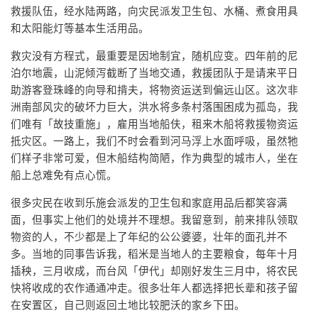
救援队伍，经水陆两路，向灾民派发卫生包、水桶、煮食用具
和太阳能灯等基本生活用品。
救灾没有方程式，最重要是因地制宜，随机应变。四年前的尼
泊尔地震，山泥倾泻截断了当地交通，救援团队于是请来平日
助游客登珠峰的向导和揹夫，将物资运送到偏远山区。这次非
洲南部风灾的破坏力巨大，洪水将多条村落围困成为孤岛，我
们唯有「故技重施」，雇用当地船伕，租来木船将救援物资运
抵灾区。一路上，我们不时会看到河马浮上水面呼吸，虽然牠
们样子非常可爱，但木船结构简陋，作为典型的城市人，坐在
船上总难免有点心慌。
很多灾民在收到乐施会派发的卫生包和家庭用品后都笑容满
面，但事实上他们的处境并不理想。我留意到，前来排队领取
物资的人，不少都是上了年纪的公公婆婆，壮年的面孔并不
多。当地的同事告诉我，稻米是当地人的主要粮食，每年十月
插秧，三月收成，而台风「伊代」却刚好发生三月中，将农民
快将收成的农作通通冲走。很多壮年人都选择把长辈和孩子留
在安置区，自己则返回土地比较肥沃的家乡下田。