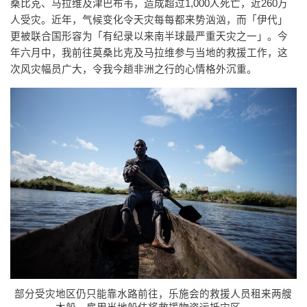
桑比克、马拉维及津巴布韦，造成超过1,000人死亡，近260万
人受灾。近年，气候变化令天灾每每都来势汹汹，而「伊代」
更被联合国形容为「有纪录以来南半球最严重天灾之一」。今
年六月中，我前往莫桑比克及马拉维参与当地的救援工作，这
次风灾幅员广大，令我今趟非洲之行的心情格外沉重。
部分受灾地区仍只能靠水路前往，乐施会的救援人员租来两艘