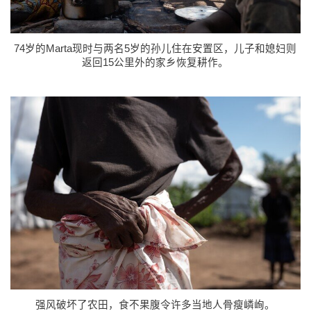
74岁的Marta现时与两名5岁的孙儿住在安置区，儿子和媳妇则
返回15公里外的家乡恢复耕作。
强风破坏了农田，食不果腹令许多当地人骨瘦嶙峋。