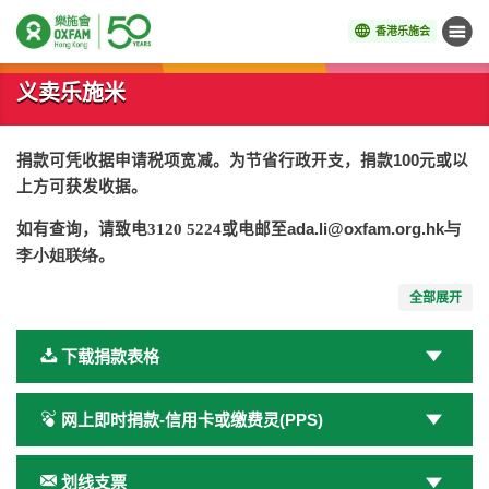
香港乐施会
菜单
开始主要内容
义卖乐施米
捐款可凭收据申请税项宽减。为节省行政开支，捐款100元或以
上方可获发收据。
如有查询，请致电3120 5224
或电邮至
ada.li@oxfam.org.hk
与
李小姐联络
。
全部展开
下载捐款表格
网上即时捐款-信用卡或缴费灵(PPS)
划线支票