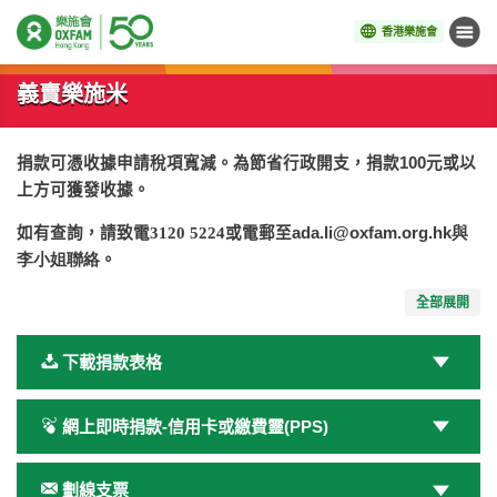
香港樂施會
目錄
開始主要內容
義賣樂施米
捐款可憑收據申請稅項寬減。為節省行政開支，捐款100元或以
上方可獲發收據。
如有查詢，請致電3120 5224
或電郵至
ada.li@oxfam.org.hk
與
李小姐聯絡
。
全部展開
下載捐款表格
網上即時捐款-信用卡或繳費靈(PPS)
劃線支票