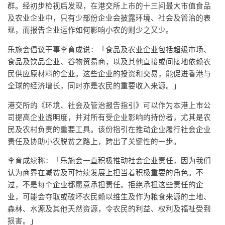
群。经初步检视后发现，在港交所上市的十三间最大市值食品
及农业企业中，只有少部份企业会披露环境、社会及管治的表
现，而报告企业运作如何影响小农的则少之又少。
乐施会倡议干事李育成说：「食品及农业企业包括超级市场、
食品及饮品企业、谷物贸易商，以及其他直接或间接地依赖农
民供应原材料的企业。这些企业的投资和交易，能促进香港与
全球的经济增长，同时亦是农民的重要收入来源。」
港交所的《环境、社会及管治报告指引》可以作为本港上市公
司提高企业透明度，并对所有受企业影响的持份者，尤其是农
民及农村负责的重要工具。该份指引在推动企业履行社会企业
责任及协助小农脱贫之路上，跨出了关键性的一步。
李育成续称：「乐施会一直积极推动社会企业责任，因为我们
认为商界在减贫及可持续发展上担当着积极重要的角色。不
过，不是每个企业都愿意承担责任。拒绝承担这些责任的企
业，可能会夺取或破坏农民赖以维生及作为粮食来源的土地、
森林、水源及其他天然资源，令农民的利益、权利及福祉受到
损害。」