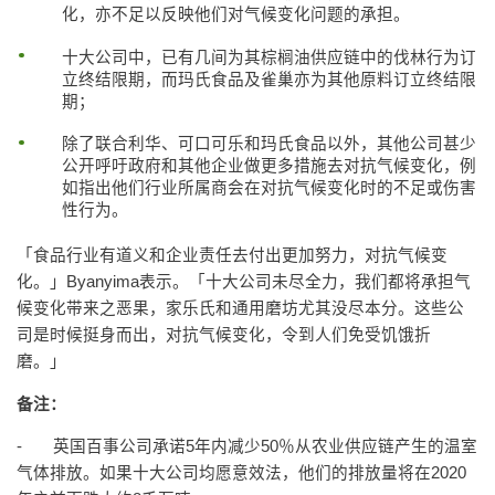
化，亦不足以反映他们对气候变化问题的承担。
十大公司中，已有几间为其棕榈油供应链中的伐林行为订
立终结限期，而玛氏食品及雀巢亦为其他原料订立终结限
期；
除了联合利华、可口可乐和玛氏食品以外，其他公司甚少
公开呼吁政府和其他企业做更多措施去对抗气候变化，例
如指出他们行业所属商会在对抗气候变化时的不足或伤害
性行为。
「食品行业有道义和企业责任去付出更加努力，对抗气候变
化。」Byanyima表示。「十大公司未尽全力，我们都将承担气
候变化带来之恶果，家乐氏和通用磨坊尤其没尽本分。这些公
司是时候挺身而出，对抗气候变化，令到人们免受饥饿折
磨。」
备注：
- 英国百事公司承诺5年内减少50％从农业供应链产生的温室
气体排放。如果十大公司均愿意效法，他们的排放量将在2020