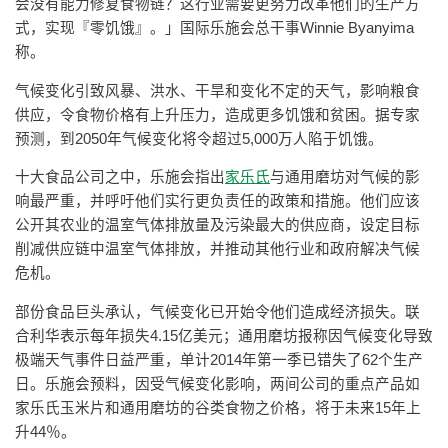
会没有能力修复食物链？这行业需要更努力改革他们的生产方
式，实现『零饥饿』。」国际乐施会总干事Winnie Byanyima
称。
气候变化引致风暴、洪水、干旱和变化不定的天气，影响粮食
供应，令食物价格有上升压力，造成更多饥饿和贫困。据专家
预测，到2050年气候变化将令超过5,000万人陷于饥饿。
十大食品公司之中，乐施会指出
家乐氏
与通用磨坊对气候的影
响最严重，并呼吁他们实行更负责任的政策和措施。他们应该
公开其农业的温室气体排放量及污染最大的供应商，设定目标
削减供应链中温室气体排放，并推动其他行业和政府解决气候
危机。
部份食品巨头承认，气候变化已开始令他们造成经济损失。联
合利华表示每年损失4.15亿美元；通用磨坊报称因气候变化导致
极端天气事件日益严重，单计2014年第一季已错失了62个生产
日。乐施会预料，因受气候变化影响，两间公司的重点产品如
家乐氏玉米片和通用磨坊的谷类食物之价格，将于未来15年上
升44％。