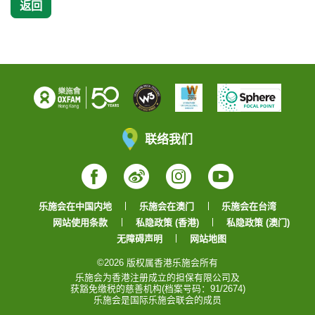
返回
联络我们
Facebook
Weibo
Instagram
YouTube
乐施会在中国内地
乐施会在澳门
乐施会在台湾
网站使用条款
私隐政策 (香港)
私隐政策 (澳门)
无障碍声明
网站地图
©2026 版权属香港乐施会所有
乐施会为香港注册成立的担保有限公司及
获豁免缴税的慈善机构(档案号码：91/2674)
乐施会是国际乐施会联会的成员