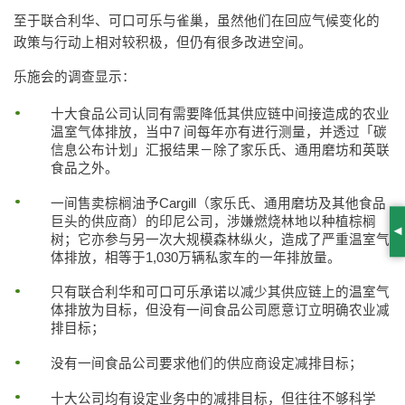
至于联合利华、可口可乐与雀巢，虽然他们在回应气候变化的
政策与行动上相对较积极，但仍有很多改进空间。
乐施会的调查显示：
十大食品公司认同有需要降低其供应链中间接造成的农业
温室气体排放，当中7 间每年亦有进行测量，并透过「碳
信息公布计划」汇报结果－除了家乐氏、通用磨坊和英联
食品之外。
一间售卖棕榈油予Cargill（家乐氏、通用磨坊及其他食品
巨头的供应商）的印尼公司，涉嫌燃烧林地以种植棕榈
S
树；它亦参与另一次大规模森林纵火，造成了严重温室气
体排放，相等于1,030万辆私家车的一年排放量。
只有联合利华和可口可乐承诺以减少其供应链上的温室气
体排放为目标，但没有一间食品公司愿意订立明确农业减
排目标；
没有一间食品公司要求他们的供应商设定减排目标；
十大公司均有设定业务中的减排目标，但往往不够科学