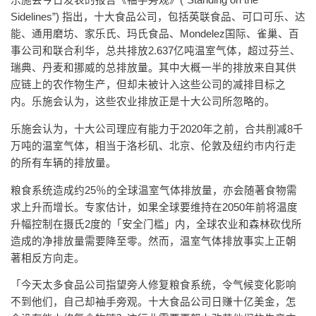
乐施会今日发表的报告《袖手旁观》(“Standing on the
Sidelines”) 指出，十大食品公司，包括英联食品、可口可乐、达
能、通用磨坊、家乐氏、玛氏食品、Mondelez国际、雀巢、百
事公司和联合利华，总共排放2.637亿吨温室气体，超过芬兰、
瑞典、丹麦和挪威的总排放量。其中大概一半的排放来自其供
应链上的农作物生产，但却未被计入这些公司的减排目标之
内。乐施会认为，这些农业排放正是十大公司所忽略的。
乐施会认为，十大公司理应有能力于2020年之前，合共削减8千
万吨的温室气体，相当于洛杉矶、北京、伦敦及纽约市内行走
的所有车辆的排放量。
粮食系统造成约25％的全球温室气体排放量，亦会随著食物需
求上升而增长。专家估计，如果全球要维持在2050年前将温度
升幅控制在摄氏2度的「安全门槛」内，全球农业​​和森林砍伐所
造成的净排放量需要降至零。然而，温室气体排放事实上正朝
著相反方向走。
「今天太多食品公司指望旁人修复粮食系统，令气候变化影响
不到他们，自己却袖手旁观。十大食品公司日赚十亿美金，怎