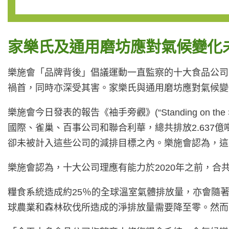
家樂氏及通用磨坊應對氣候變化
樂施會「品牌背後」倡議運動一直監察的十大食品公司
禍首，同時亦深受其害。家樂氏與通用磨坊應對氣候
樂施會今日發表的報告《袖手旁觀》(“Standing on 
國際、雀巢、百事公司和聯合利華，總共排放2.63
卻未被計入這些公司的減排目標之內。樂施會認為，這
樂施會認為，十大公司理應有能力於2020年之前，
糧食系統造成約25％的全球溫室氣體排放量，亦會隨著
球農業​​和森林砍伐所造成的淨排放量需要降至零。然