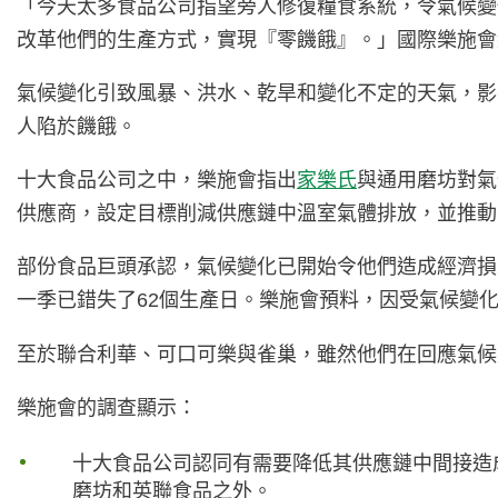
「今天太多食品公司指望旁人修復糧食系統，令氣候變
改革他們的生產方式，實現『零饑餓』。」國際樂施會總幹事W
氣候變化引致風暴、洪水、乾旱和變化不定的天氣，影響
人陷於饑餓。
十大食品公司之中，樂施會指出
家樂氏
與通用磨坊對氣
供應商，設定目標削減供應鏈中溫室氣體排放，並推動
部份食品巨頭承認，氣候變化已開始令他們造成經濟損失
一季已錯失了62個生產日。樂施會預料，因受氣候變
至於聯合利華、可口可樂與雀巢，雖然他們在回應氣候
樂施會的調查顯示：
十大食品公司認同有需要降低其供應鏈中間接造
磨坊和英聯食品之外。