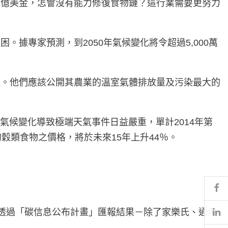
十億美金，怎會沒有能力修復食物鏈？這行業需要更努力
據專家預測，到2050年氣候變化將令超過5,000萬
施。他們應該公開其農業的溫室氣體排放量及污染最大的
氣候變化導致極端天氣事件日益嚴重，單計2014年第
穀類食物之價格，將於未來15年上升44％。
。
Fa
Li
並透過「碳信息公布計畫」匯報結果－除了家樂氏、通用