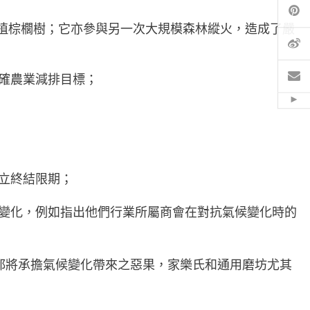
Pi
以種植棕櫚樹；它亦參與另一次大規模森林縱火，造成了嚴
微
電
確農業減排目標；
Hid
立終結限期；
變化，例如指出他們行業所屬商會在對抗氣候變化時的
們都將承擔氣候變化帶來之惡果，家樂氏和通用磨坊尤其