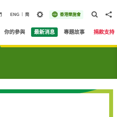
主題
們
ENG
简
香港樂施會
打開網
分
你的參與
最新消息
專題故事
捐款支持