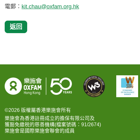
電郵：
kit.chau@oxfam.org.hk
返回
©2026 版權屬香港樂施會所有
樂施會為香港註冊成立的擔保有限公司及
獲豁免繳税的慈善機構(檔案號碼：91/2674)
樂施會是國際樂施會聯會的成員