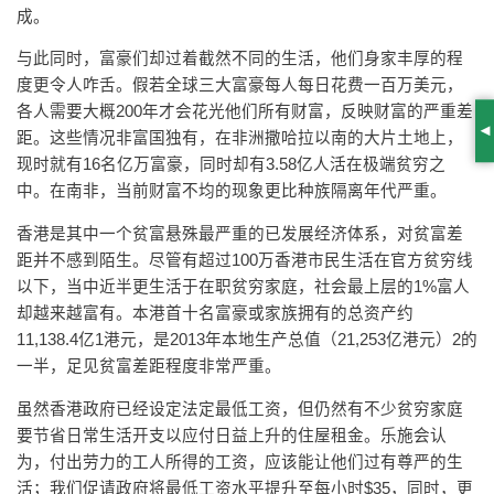
成。
与此同时，富豪们却过着截然不同的生活，他们身家丰厚的程
度更令人咋舌。假若全球三大富豪每人每日花费一百万美元，
各人需要大概200年才会花光他们所有财富，反映财富的严重差
距。这些情况非富国独有，在非洲撒哈拉以南的大片土地上，
S
现时就有16名亿万富豪，同时却有3.58亿人活在极端贫穷之
中。在南非，当前财富不均的现象更比种族隔离年代严重。
香港是其中一个贫富悬殊最严重的已发展经济体系，对贫富差
距并不感到陌生。尽管有超过100万香港市民生活在官方贫穷线
以下，当中近半更生活于在职贫穷家庭，社会最上层的1%富人
却越来越富有。本港首十名富豪或家族拥有的总资产约
11,138.4亿1港元，是2013年本地生产总值（21,253亿港元）2的
一半，足见贫富差距程度非常严重。
虽然香港政府已经设定法定最低工资，但仍然有不少贫穷家庭
要节省日常生活开支以应付日益上升的住屋租金。乐施会认
为，付出劳力的工人所得的工资，应该能让他们过有尊严的生
活；我们促请政府将最低工资水平提升至每小时$35，同时，更