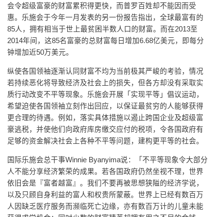
会令超级富豪的财富累积得更快，而普罗百姓却不能因而受
惠。乐施会于今年一月发表的另一份报告指出，全球最富有的
85人，拥有相当于世上最贫困半数人口的财富。而在2013至
2014年间，这85名富豪的总财富每日增加6.68亿美元，即每分
钟增加近50万美元。
纵使各国领袖逐渐认同财富不均为当前极其严峻的考验，情况
若持续恶化将导致经济及社会上的损失，但各方却没有采取实
质行动改变不平等现象。乐施会开展「实现平等」倡议运动，
希望迫使各国领袖立刻作出回应，以保证最贫穷的人能够获得
更合理的待遇。例如，落实具体措施以遏止跨国企业及超级富
豪逃税，并使他们向政府库房缴交应付的税项，令各国政府有
足够的资金解决社会上各种不平等问题，建构更平等的社会。
国际乐施会总干事Winnie Byanyima说：「不平等现象令大部分
人不能分享经济繁荣的成果。若各国政府仍然坐视不理，世界
依旧会是『富者越富』。我们不要再被思想狭隘的经济学说，
以及只顾自身利益的富人和权贵所蒙蔽。世界上已经有数百万
人因缺乏医疗服务而濒临死亡边缘，亦有数百万计的儿童未能