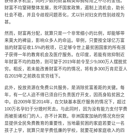
获得求学机会；同时少数的财富精英却拥有用之不尽的金钱。
财富不均窒碍整体发展，败坏国家政策，遏制上流机会，助长
社会不稳，并且令歧视问题恶化，尤以针对妇女的性别歧视为
甚。
然而，财富再分配，就算只是一个非常细小的比例，却能够带
来莫大的裨益，影响众多人的命运。举例，只要按全球亿万富
翁的财富征收1.5%的税项，已足够令世上最贫困国家的所有孩
子获得一年的教育机会及医疗服务。在印度，若能有效抑制近
年财富不均的趋势，则可望于2019年前令至少9,000万人摆脱贫
穷。相反，若未能改善财富不均的情况，将有多300万肯尼亚人
在2019年之前跌在贫穷线下。
此外，投放资源在免费公共服务，是消除贫富差距的关键。每
年，有一亿人迫不得已须自行负责医疗开支，因而身陷贫困之
中。自2009年至2014年，在欠缺基本医疗服务的情况下，超过
100万名孕妇于分娩时死去。与此同时，因为没有能力支付学费
而被拒诸校门的人，亦不计其数。非洲国家加纳的情况充份突
显提供全民免费教育的重要性，当地最贫困的家庭若要让一名
孩子上学，就算只是学费低廉的学校，就要花掉家庭收入的四