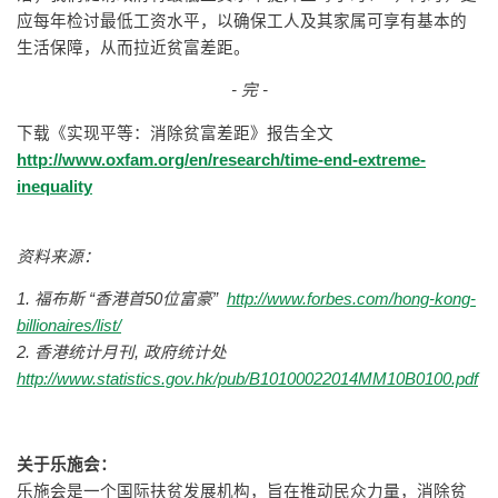
应每年检讨最低工资水平，以确保工人及其家属可享有基本的
生活保障，从而拉近贫富差距。
-
完
-
下载《实现平等：消除贫富差距》报告全文
http://www.oxfam.org/en/research/time-end-extreme-
inequality
资料来源：
1.
福布斯
“
香港首
50
位富豪
”
http://www.forbes.com/hong-kong-
billionaires/list/
2. 香港统计月刊, 政府统计处
http://www.statistics.gov.hk/pub/B10100022014MM10B0100.pdf
关于乐施会：
乐施会是一个国际扶贫发展机构，旨在推动民众力量，消除贫