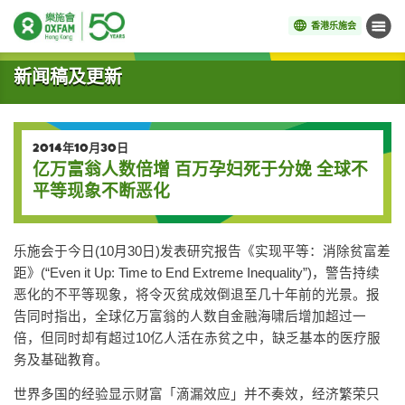
香港乐施会
菜单
开始主要内容
新闻稿及更新
2014年10月30日
亿万富翁人数倍增 百万孕妇死于分娩 全球不
平等现象不断恶化
乐施会于今日(10月30日)发表研究报告《实现平等：消除贫富差
距》(“Even it Up: Time to End Extreme Inequality”)，警告持续
恶化的不平等现象，将令灭贫成效倒退至几十年前的光景。报
告同时指出，全球亿万富翁的人数自金融海啸后增加超过一
倍，但同时却有超过10亿人活在赤贫之中，缺乏基本的医疗服
务及基础教育。
世界多国的经验显示财富「滴漏效应」并不奏效，经济繁荣只