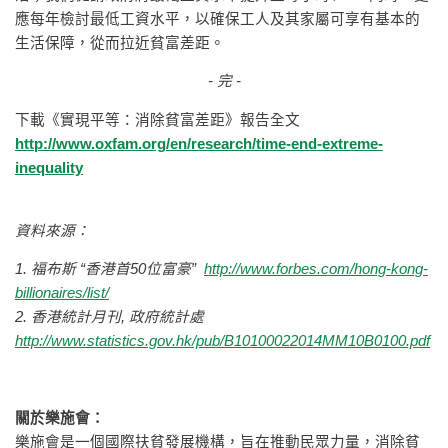
應每年檢討最低工資水平，以確保工人及其家屬可享有基本的
生活保障，從而拉近貧富差距。
-
完
-
下載《實現平等：消除貧富差距》報告全文
http://www.oxfam.org/en/research/time-end-extreme-
inequality
資料來源：
1.
福布斯
“
香港首
50
位富豪
”
http://www.forbes.com/hong-kong-
billionaires/list/
2. 香港統計月刊, 政府統計處
http://www.statistics.gov.hk/pub/B10100022014MM10B0100.pdf
關於樂施會：
樂施會是一個國際扶貧發展機構，旨在推動民眾力量，消除貧