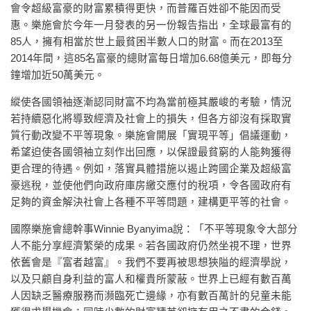
會令超級富豪的財富累積得更快，而普羅百姓卻不能因而受
惠。樂施會於今年一月發表的另一份報告指出，全球最富有的
85人，擁有相當於世上最貧困半數人口的財富。而在2013至
2014年間，這85名富豪的總財富每日增加6.68億美元，即每分
鐘增加近50萬美元。
縱使各國領袖逐漸認同財富不均為當前極其嚴峻的考驗，情況
若持續惡化將導致經濟及社會上的損失，但各方卻沒有採取實
質行動改變不平等現象。樂施會開展「實現平等」倡議運動，
希望迫使各國領袖立刻作出回應，以保證最貧窮的人能夠獲得
更合理的待遇。例如，落實具體措施以遏止跨國企業及超級富
豪逃稅，並使他們向政府庫房繳交應付的稅項，令各國政府有
足夠的資金解決社會上各種不平等問題，建構更平等的社會。
國際樂施會總幹事Winnie Byanyima說：「不平等現象令大部分
人不能分享經濟繁榮的成果。若各國政府仍然坐視不理，世界
依舊會是『富者越富』。我們不要再被思想狹隘的經濟學說，
以及只顧自身利益的富人和權貴所蒙蔽。世界上已經有數百萬
人因缺乏醫療服務而瀕臨死亡邊緣，亦有數百萬計的兒童未能