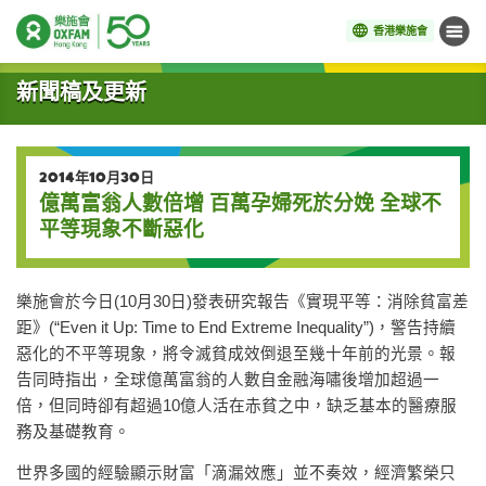
香港樂施會
目錄
開始主要內容
新聞稿及更新
2014年10月30日
億萬富翁人數倍增 百萬孕婦死於分娩 全球不
平等現象不斷惡化
樂施會於今日(10月30日)發表研究報告《實現平等：消除貧富差
距》(“Even it Up: Time to End Extreme Inequality”)，警告持續
惡化的不平等現象，將令滅貧成效倒退至幾十年前的光景。報
告同時指出，全球億萬富翁的人數自金融海嘯後增加超過一
倍，但同時卻有超過10億人活在赤貧之中，缺乏基本的醫療服
務及基礎教育。
世界多國的經驗顯示財富「滴漏效應」並不奏效，經濟繁榮只