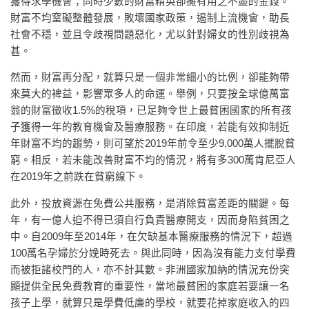
獲得求學機會；同時少數的財富精英卻擁有用之不盡的金錢。
財富不均窒礙整體發展，敗壞國家政策，遏制上流機會，助長
社會不穩，並且令歧視問題惡化，尤以針對婦女的性別歧視為
甚。
然而，財富再分配，就算只是一個非常細小的比例，卻能夠帶
來莫大的裨益，影響眾多人的命運。舉例，只要按全球億萬富
翁的財富徵收1.5%的稅項，已足夠令世上最貧困國家的所有孩
子獲得一年的教育機會及醫療服務。在印度，若能有效抑制近
年財富不均的趨勢，則可望於2019年前令至少9,000萬人擺脫貧
窮。相反，若未能改善財富不均的情況，將有多300萬肯尼亞人
在2019年之前跌在貧窮線下。
此外，投放資源在免費公共服務，是消除貧富差距的關鍵。每
年，有一億人迫不得已須自行負責醫療開支，因而身陷貧困之
中。自2009年至2014年，在欠缺基本醫療服務的情況下，超過
100萬名孕婦於分娩時死去。與此同時，因為沒有能力支付學費
而被拒諸校門的人，亦不計其數。非洲國家加納的情況充份突
顯提供全民免費教育的重要性，當地最貧困的家庭若要讓一名
孩子上學，就算只是學費低廉的學校，就要花掉家庭收入的四