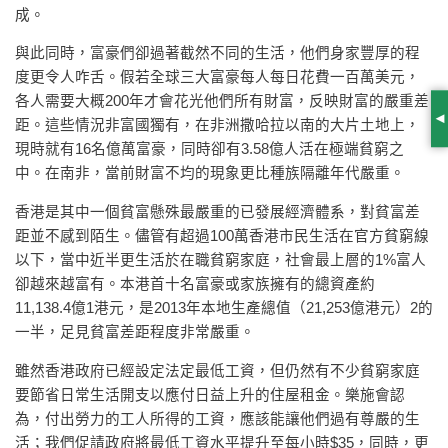
成。
與此同時，富豪們卻過著截然不同的生活，他們身家豐厚的程
度更令人咋舌。假若全球三大富豪每人每日花費一百萬美元，
各人需要大概200年才會花光他們所有財富，反映財富的嚴重差
距。這些情況非富國獨有，在非洲撒哈拉以南的大片土地上，
S
現時就有16名億萬富豪，同時卻有3.58億人活在極端貧窮之
中。在南非，當前財富不均的現象更比種族隔離年代嚴重。
香港是其中一個貧富懸殊最嚴重的已發展經濟體系，對貧富差
距並不感到陌生。儘管有超過100萬香港市民生活在官方貧窮線
以下，當中近半更生活於在職貧窮家庭，社會最上層的1%富人
卻越來越富有。本港首十名富豪或家族擁有的總資產約
11,138.4億1港元，是2013年本地生產總值（21,253億港元）2的
一半，足見貧富差距程度非常嚴重。
雖然香港政府已經設定法定最低工資，但仍然有不少貧窮家庭
要節省日常生活開支以應付日益上升的住屋租金。樂施會認
為，付出勞力的工人所得的工資，應該能讓他們過有尊嚴的生
活；我們促請政府將最低工資水平提升至每小時$35，同時，更