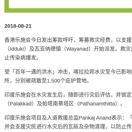
2018-08-21
香港乐施会今日发出筹款呼吁，筹募救灾经费，以支援
（Idduki）及瓦亚纳德镇（Wayanad）开始派
止传染病爆发。
受「百年一遇的洪水」冲击，喀拉拉邦水灾至今已影响逾
所，分别被疏散至1,500个庇护营地。
印度乐施会在水灾发生后，随即进行灾后评估，并锁定伊
（Palakkad）及帕塔南蒂塔区（Pathanamthitta）。
印度乐施会项目及人道救援总监Pankaj Anand
并会支援灾民进行水灾后的瓦砾及杂物清理，以防止传