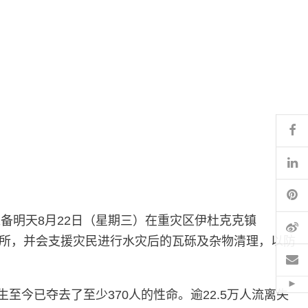
Fa
Li
Pi
备明天8月22日（星期三）在重灾区伊杜克克镇
微
及厕所，并会支援灾民进行水灾后的瓦砾及杂物清理，以防
电
Hid
今已夺去了至少370人的性命。逾22.5万人流离失