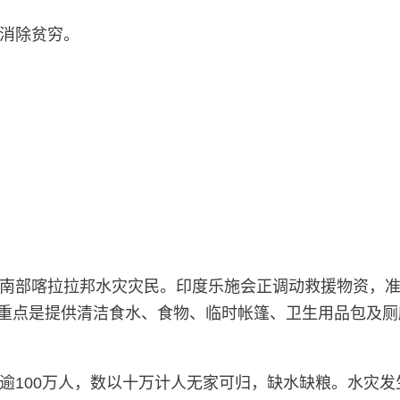
消除贫穷。
南部喀拉拉邦水灾灾民。印度乐施会正调动救援物资，准
发。救灾重点是提供清洁食水、食物、临时帐篷、卫生用品包
100万人，数以十万计人无家可归，缺水缺粮。水灾发生至