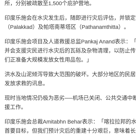
所，分别被疏散至1,500个庇护营地。
印度乐施会在水灾发生后，随即进行灾后评估，并锁定伊
（Palakkad）及帕塔南蒂塔区（Pathanamthitta）。
印度乐施会项目及人道救援总监Pankaj Anand
并会支援灾民进行水灾后的瓦砾及杂物清理，以防止传
们正准备大规模发放女性用品包。」
洪水及山泥倾泻导致大范围的破坏。大部分地区的民居
发放求救的讯息。
现时当地情况仍极为恶劣──机场已关闭、公共交通中
援工作。
印度乐施会总裁Amitabhn Behar表示：「喀
首要目标，但我们预计灾后的重建十分艰巨，意味着长