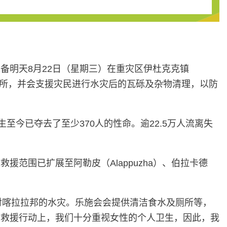
备明天8月22日（星期三）在重灾区伊杜克克镇
及厕所，并会支援灾民进行水灾后的瓦砾及杂物清理，以防
今已夺去了至少370人的性命。逾22.5万人流离失
范围已扩展至阿勒皮（Alappuzha）、伯拉卡德
，应对喀拉拉邦的水灾。乐施会会提供清洁食水及厕所等，
在救援行动上，我们十分重视女性的个人卫生，因此，我