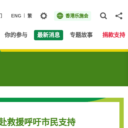
主题
们
ENG
繁
香港乐施会
打开网
分
你的参与
最新消息
专题故事
捐款支持
赶赴救援呼吁市民支持