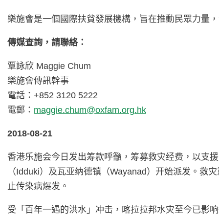
樂施會是一個國際扶貧發展機構，旨在推動民眾力量，
傳媒查詢，請聯絡：
覃詠欣 Maggie Chum
樂施會傳訊幹事
電話：+852 3120 5222
電郵：
maggie.chum@oxfam.org.hk
2018-08-21
香港乐施会今日发出筹款呼籲，筹募救灾经费，以支援
（Idduki）及瓦亚纳德镇（Wayanad）开始派
止传染病爆发。
受「百年一遇的洪水」冲击，喀拉拉邦水灾至今已影响逾