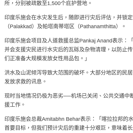
所，分别被疏散至1,500个庇护营地。
印度乐施会在水灾发生后，随即进行灾后评估，并锁定伊
（Palakkad）及帕塔南蒂塔区（Pathanamthitta）。
印度乐施会项目及人道救援总监Pankaj Anand
并会支援灾民进行水灾后的瓦砾及杂物清理，以防止传
们正准备大规模发放女性用品包。」
洪水及山泥倾泻导致大范围的破坏。大部分地区的民居
发放求救的讯息。
现时当地情况仍极为恶劣──机场已关闭、公共交通中
援工作。
印度乐施会总裁Amitabhn Behar表示：「喀
首要目标，但我们预计灾后的重建十分艰巨，意味着长