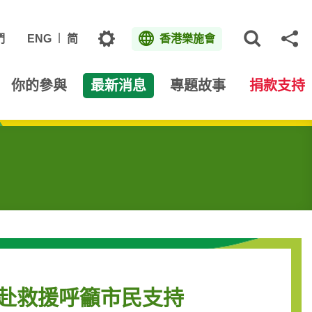
主題
們
ENG
简
香港樂施會
打開網
分
你的參與
最新消息
專題故事
捐款支持
趕赴救援呼籲市民支持