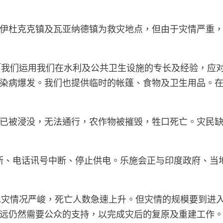
杜克克镇及瓦亚纳德镇为救灾地点，但由于灾情严重，救援
表示：「我们运用我们在水利及公共卫生设施的专长及经验
染病爆发。我们也提供临时的帐篷、食物及卫生用品。
已被浸没，无法通行，农作物被摧毁，牲口死亡。灾民
断、电话讯号中断、停止供电。乐施会正与印度政府、当
拉拉邦的水灾情况严峻，死亡人数急速上升。但灾情的规模要
远仍然需要公众的支持，以完成灾后的复原及重建工作