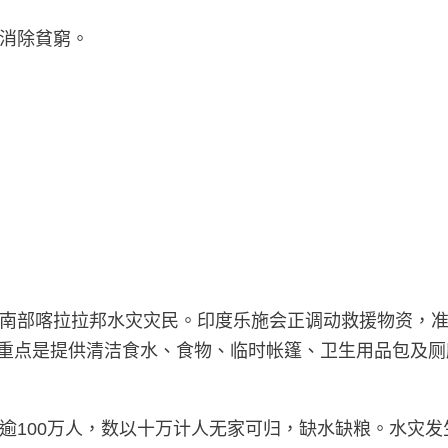
消除貧窮。
南部喀拉拉邦水灾灾民。印度乐施会正调动救援物资，准
发。救灾重点是提供清洁食水、食物、临时帐篷、卫生用品包
100万人，数以十万计人无家可归，缺水缺粮。水灾发生至