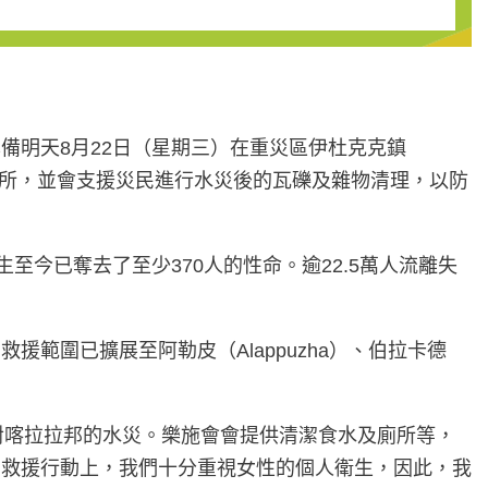
備明天8月22日（星期三）在重災區伊杜克克鎮
及廁所，並會支援災民進行水災後的瓦礫及雜物清理，以防
今已奪去了至少370人的性命。逾22.5萬人流離失
範圍已擴展至阿勒皮（Alappuzha）、伯拉卡德
，應對喀拉拉邦的水災。樂施會會提供清潔食水及廁所等，
在救援行動上，我們十分重視女性的個人衛生，因此，我