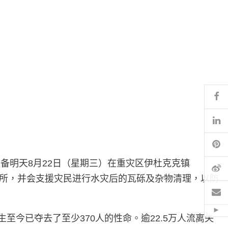
Fa
Li
Pi
备明天8月22日（星期三）在重灾区伊杜克克镇
微
及厕所，并会支援灾民进行水灾后的瓦砾及杂物清理，以防
電
Hid
今已夺去了至少370人的性命。逾22.5万人流离失