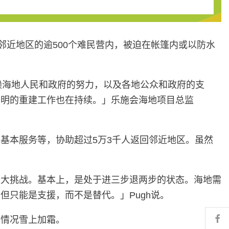
邻近地区的逾500个难民营内，被迫在帐篷内或以防水
有赖海地人民和政府的努力，以及各地公众和政府的支
照明的重建工作也在持续。」乐施会海地项目总监
基本服务等，协助超过5万3千人返回邻近地区。虽然
重大挑战。基本上，是处于进三步退两步的状态。海地需
只能是支援，而不是替代。」Pugh说。
Fa
民情况雪上加霜。