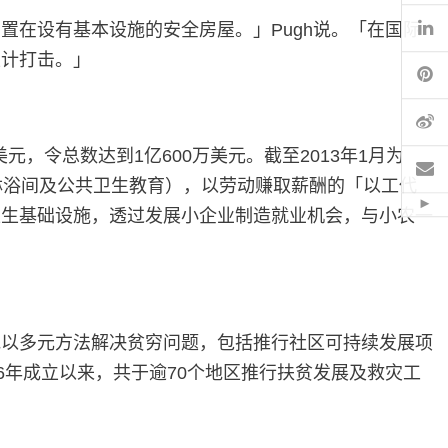
Li
在设有基本设施的安全房屋。」Pugh说。「在国际
生计打击。」
Pi
微
元，令总数达到1亿600万美元。截至2013年1月为
电
淋浴间及公共卫生教育），以劳动赚取薪酬的「以工代
Hid
卫生基础设施，透过发展小企业制造就业机会，与小农一
地以多元方法解决贫穷问题，包括推行社区可持续发展项
6年成立以来，共于逾70个地区推行扶贫发展及救灾工