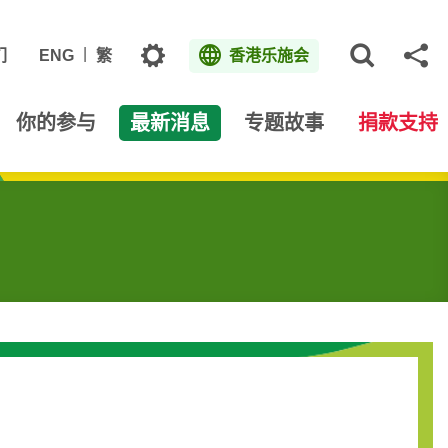
主题
们
ENG
繁
香港乐施会
打开网
分
你的参与
最新消息
专题故事
捐款支持