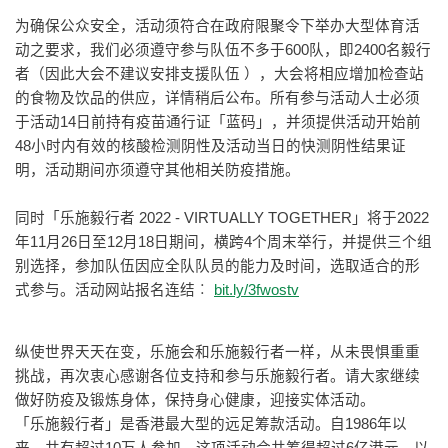
为确保公众安全，活动须符合在政府限聚令下举办大型体育活
动之要求，我们必须遵守参与队伍不多于600队，即2400名毅行
者（因此大会不建议安排支援队伍 ），大会将相应增加检查站
的食物及饮品的供应，详情稍后公布。所有参与活动人士必须
于活动14日前持有疫苗通行证「蓝码」，并须提供活动开始前
48小时内有效的核酸检测阴性及活动当日的快测阴性结果证
明，活动期间亦须遵守其他相关防疫措施。
同时「乐施毅行者 2022 - VIRTUALLY TOGETHER」将于2022
年11月26日至12月18日期间，横跨4个周末举行，并提供三个组
别选择，参加队伍因应全队队员的能力及时间，选取适合的形
式参与。活动网站报名连结︰
bit.ly/3fwostv
纵使世界天天在变，乐施会和乐施毅行者一样，从未畏惧重重
挑战，再次衷心感谢各位支持和参与乐施毅行者。请大家继续
做好防疫及锻炼身体，保持身心健康，迎接实体活动。
「乐施毅行者」是香港最大型的远足筹款活动。自1986年以