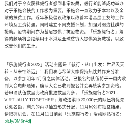
我们对于今次获批毅行者感到非常鼓舞，毅行者能够成功举办
对于乐施会扶贫工作极为重要。乐施会一直致力于本地以及全
球的扶贫工作。近年积极倡议政策以改善本港基层工友的工作
环境及工资待遇。同时建立不同支援计划，加强对弱势社群的
援助。疫情期间亦为基层提供了抗疫物资。「乐施毅行者」筹
得的款项将会继续用于本港及全球贫穷人提供紧急救援，以致
改善他们的生计。
「乐施毅行者2022」活动主题是「毅行‧从山出发：世界天天
转‧从未怕路远」！我们衷心希望大家保持热忱并作充分准
备，以参加明年2月份之实体活动。已报名的队伍将于一周内收
到大会电邮通知，确认大会已收到报名并会再核实参加资格。
若申请队伍数量比政府批准数量为多，「乐施毅行者2021 -
VIRTUALLY TOGETHER」筹款达港币20,000元的队伍将优先
获派名额，剩余的再以抽签形式分配，11月尾公布抽签结果，
请把握机会，在11月11日前到「乐施毅行者」活动网站报名:
bit.ly/3M6n4dj